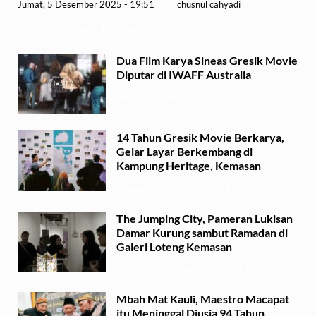
Jumat, 5 Desember 2025 - 19:51
-
by
chusnul cahyadi
GRESIK,1minute.id – Sanggar …
Dua Film Karya Sineas Gresik Movie
Diputar di IWAFF Australia
Senin, 29 September 2025 - 18:37
14 Tahun Gresik Movie Berkarya,
Gelar Layar Berkembang di
Kampung Heritage, Kemasan
Selasa, 15 Juli 2025 - 17:49
The Jumping City, Pameran Lukisan
Damar Kurung sambut Ramadan di
Galeri Loteng Kemasan
Minggu, 23 Februari 2025 - 15:15
Mbah Mat Kauli, Maestro Macapat
itu Meninggal Diusia 94 Tahun,