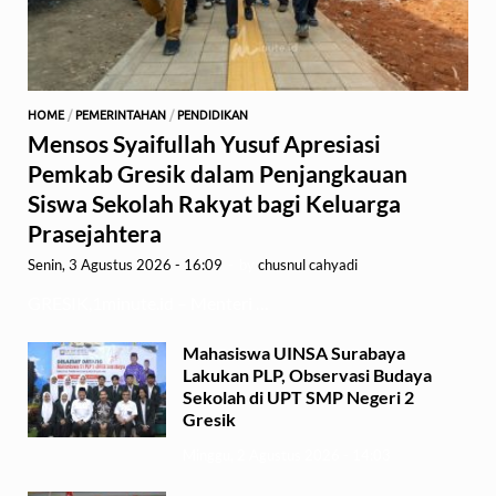
HOME
/
PEMERINTAHAN
/
PENDIDIKAN
Mensos Syaifullah Yusuf Apresiasi
Pemkab Gresik dalam Penjangkauan
Siswa Sekolah Rakyat bagi Keluarga
Prasejahtera
Senin, 3 Agustus 2026 - 16:09
-
by
chusnul cahyadi
GRESIK,1minute.id – Menteri …
Mahasiswa UINSA Surabaya
Lakukan PLP, Observasi Budaya
Sekolah di UPT SMP Negeri 2
Gresik
Minggu, 2 Agustus 2026 - 14:03