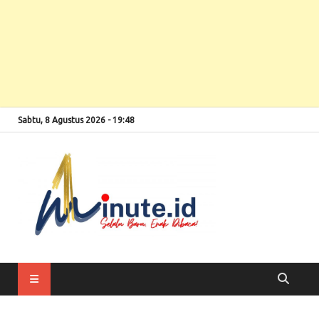
Sabtu, 8 Agustus 2026 - 19:48
Selalu Baru, Enak
1minute
Dibaca!