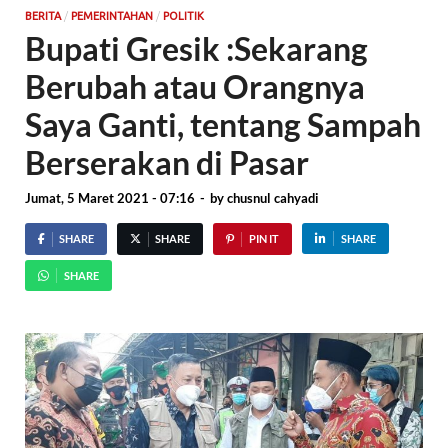
/
/
BERITA
PEMERINTAHAN
POLITIK
Bupati Gresik :Sekarang
Berubah atau Orangnya
Saya Ganti, tentang Sampah
Berserakan di Pasar
Jumat, 5 Maret 2021 - 07:16
-
by
chusnul cahyadi
SHARE
SHARE
PIN IT
SHARE
SHARE