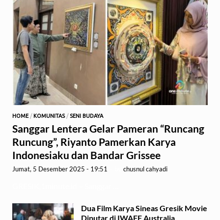
HOME
/
KOMUNITAS
/
SENI BUDAYA
Sanggar Lentera Gelar Pameran “Runcang
Runcung”, Riyanto Pamerkan Karya
Indonesiaku dan Bandar Grissee
Jumat, 5 Desember 2025 - 19:51
-
by
chusnul cahyadi
GRESIK,1minute.id – Sanggar …
Dua Film Karya Sineas Gresik Movie
Diputar di IWAFF Australia