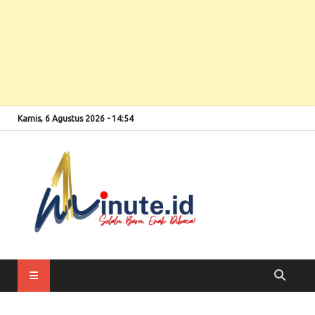
Kamis, 6 Agustus 2026 - 14:54
Selalu Baru, Enak
1minute
Dibaca!