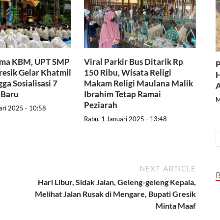
ama KBM, UPT SMP
Viral Parkir Bus Ditarik Rp
P
resik Gelar Khatmil
150 Ribu, Wisata Religi
H
ga Sosialisasi 7
Makam Religi Maulana Malik
A
 Baru
Ibrahim Tetap Ramai
M
Peziarah
ari 2025 - 10:58
Rabu, 1 Januari 2025 - 13:48
NEXT ARTICLE
Hari Libur, Sidak Jalan, Geleng-geleng Kepala,
Melihat Jalan Rusak di Mengare, Bupati Gresik
Minta Maaf