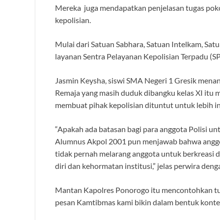
Mereka juga mendapatkan penjelasan tugas pokok
kepolisian.
Mulai dari Satuan Sabhara, Satuan Intelkam, Sat
layanan Sentra Pelayanan Kepolisian Terpadu (S
Jasmin Keysha, siswi SMA Negeri 1 Gresik menany
Remaja yang masih duduk dibangku kelas XI itu
membuat pihak kepolisian dituntut untuk lebih i
“Apakah ada batasan bagi para anggota Polisi unt
Alumnus Akpol 2001 pun menjawab bahwa anggota
tidak pernah melarang anggota untuk berkreasi d
diri dan kehormatan institusi,” jelas perwira den
Mantan Kapolres Ponorogo itu mencontohkan tu
pesan Kamtibmas kami bikin dalam bentuk konten