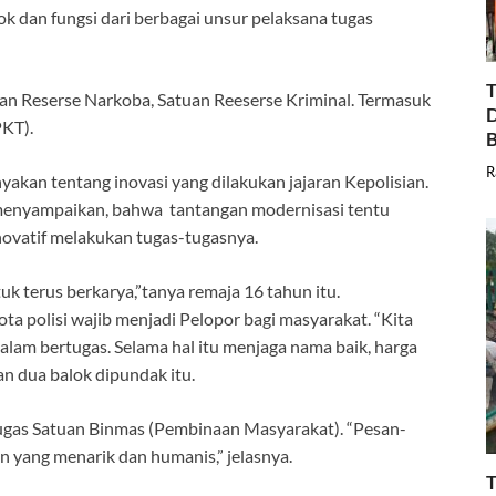
 dan fungsi dari berbagai unsur pelaksana tugas
T
uan Reserse Narkoba, Satuan Reeserse Kriminal. Termasuk
D
PKT).
B
R
akan tentang inovasi yang dilakukan jajaran Kepolisian.
 menyampaikan, bahwa tantangan modernisasi tentu
novatif melakukan tugas-tugasnya.
uk terus berkarya,”tanya remaja 16 tahun itu.
 polisi wajib menjadi Pelopor bagi masyarakat. “Kita
alam bertugas. Selama hal itu menjaga nama baik, harga
gan dua balok dipundak itu.
gas Satuan Binmas (Pembinaan Masyarakat). “Pesan-
 yang menarik dan humanis,” jelasnya.
T