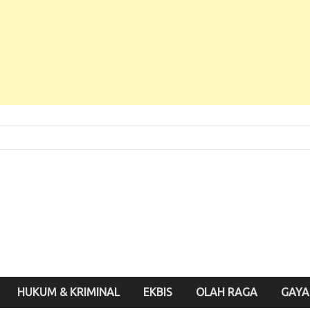
 Baru, Enak Dibaca!
inute.id
HUKUM & KRIMINAL
EKBIS
OLAH RAGA
GAYA