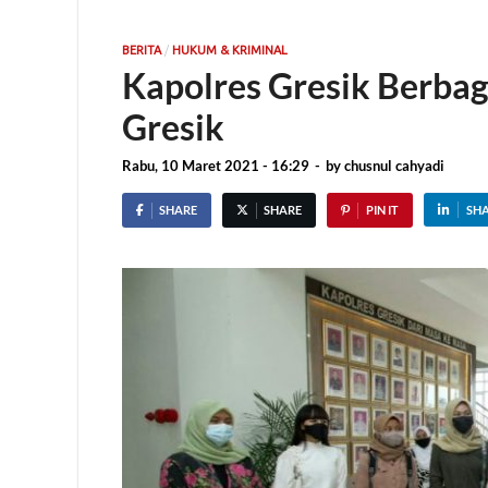
/
BERITA
HUKUM & KRIMINAL
Kapolres Gresik Berbag
Gresik
Rabu, 10 Maret 2021 - 16:29
-
by
chusnul cahyadi
SHARE
SHARE
PIN IT
SH