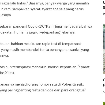
U
 razia lalu lintas. “Biasanya, banyak warga yang memilih
ut kami sampaikan syarat-syarat apa saja yang harus
R
elasnya
 sebaran pandemi Covid-19. “Kami juga menyadara bahwa
dekatan humanis juga dikedepankan,” jelasnya.
auan, bahkan melakukan rapid test di tempat saat
kat yang masih membandel, tentu penanganan sanksi yang
arnya.
s pun terinspirasi menekuni karir di kepolisian. “Syarat
as XI itu.
C
lanannya menjadi orang nomor satu di Polres Gresik.
P
ng paling penting restu dan doa dari para orang tua,”
S