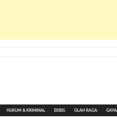
 Baru, Enak Dibaca!
inute.id
HUKUM & KRIMINAL
EKBIS
OLAH RAGA
GAYA