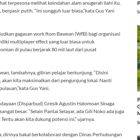
P
at terpesona melihat keindahan alam anugerah ilahi itu.
 berpasir putih. “Ini sungguh luar biasa,”kata Gus Yani
S
udkan gagasan work ftom Bawean (WfB) bagi organisasi
liki multiplayer effect yang luar biasa untuk
ian di pulau berjarak 80 mil laut dari pusat
an, tambahnya, giliran pelajar berkunjung. “Disini
, akan kita maksimalkan dari pengunjung lokal. Nanti
pulauan,”kata Gus Yani.
P
budayaan (Disparbud) Gresik Agustin Halomoan Sinaga
G
ngat besar. “Selain Pantai Selayar, ada Gili Noko ada juga
entu akan kita dukung potensi ini,” ujarnya.
S
 dirinya bakal berkolaborasi dengan Dinas Perhubungan