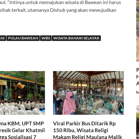
laut. “Intinya untuk memajukan wisata di Bawean ini harus
a pihak terkait, utamanya Dishub yang akan mewujudkan
ANI
PULAU BAWEAN
WBS
WISATA BAHARI SELAYAR
P
H
A
M
ama KBM, UPT SMP
Viral Parkir Bus Ditarik Rp
resik Gelar Khatmil
150 Ribu, Wisata Religi
ga Sosialisasi 7
Makam Religi Maulana Malik