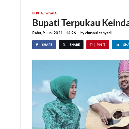
/
BERITA
WISATA
Bupati Terpukau Keind
Rabu, 9 Juni 2021 - 14:26
-
by
chusnul cahyadi
SHARE
SHARE
PIN IT
SH