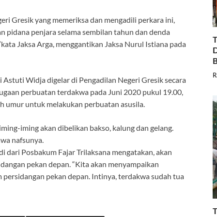
ri Gresik yang memeriksa dan mengadili perkara ini,
n pidana penjara selama sembilan tahun dan denda
T
”kata Jaksa Arga, menggantikan Jaksa Nurul Istiana pada
D
B
R
 Astuti Widja digelar di Pengadilan Negeri Gresik secara
dugaan perbuatan terdakwa pada Juni 2020 pukul 19.00,
h umur untuk melakukan perbuatan asusila.
ing-iming akan dibelikan bakso, kalung dan gelang.
awa nafsunya.
i dari Posbakum Fajar Trilaksana mengatakan, akan
sidangan pekan depan. “Kita akan menyampaikan
m persidangan pekan depan. Intinya, terdakwa sudah tua
T