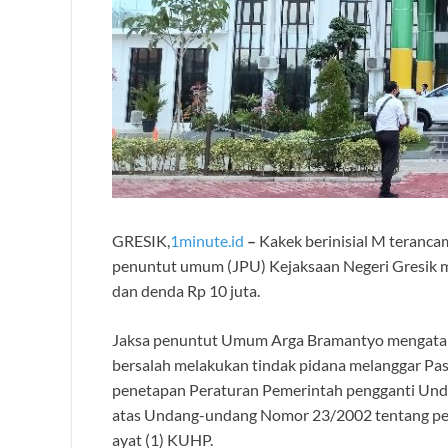
GRESIK,
1minute.id
–
Kakek berinisial M terancam
penuntut umum (JPU) Kejaksaan Negeri Gresik 
dan denda Rp 10 juta.
Jaksa penuntut Umum Arga Bramantyo mengataka
bersalah melakukan tindak pidana melanggar Pa
penetapan Peraturan Pemerintah pengganti Un
atas Undang-undang Nomor 23/2002 tentang per
ayat (1) KUHP.