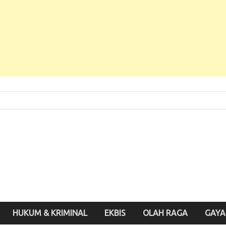
 Baru, Enak Dibaca!
inute.id
HUKUM & KRIMINAL
EKBIS
OLAH RAGA
GAYA