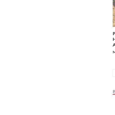
P
H
A
M