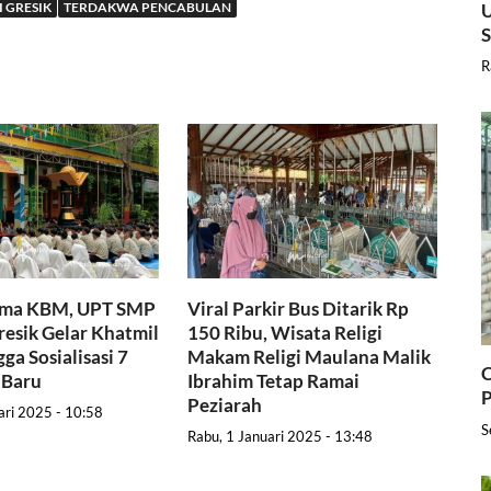
U
 GRESIK
TERDAKWA PENCABULAN
R
ama KBM, UPT SMP
Viral Parkir Bus Ditarik Rp
resik Gelar Khatmil
150 Ribu, Wisata Religi
ga Sosialisasi 7
Makam Religi Maulana Malik
C
 Baru
Ibrahim Tetap Ramai
P
Peziarah
ari 2025 - 10:58
S
Rabu, 1 Januari 2025 - 13:48