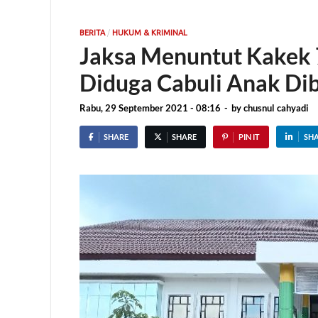
/
BERITA
HUKUM & KRIMINAL
Jaksa Menuntut Kakek 
Diduga Cabuli Anak D
Rabu, 29 September 2021 - 08:16
-
by
chusnul cahyadi
SHARE
SHARE
PIN IT
SH