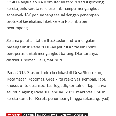
12.40. Rangkaian KA Komuter ini terdiri dari 4 gerbong
kereta jenis kereta rel diesel ini, mampu mengangkut
sebanyak 186 penumpang sesuai dengan penerapan
protokol kesehatan. Tiket kereta Rp 5 ribu per
penumpang.
Selama puluhan tahun itu, Stasiun Indro mengalami
pasang surut. Pada 2006-an jalur KA Stasiun Indro
beroperasi untuk mengangkut barang. Diantaranya,
distribusi semen. Lalu, mati suri.
Pada 2018, Stasiun Indro berlokasi di Desa Sidorukun,
Kecamatan Kebomas, Gresik itu reaktivasi kembali. Tapi,
khusus untuk transportasi logistik, kontainer. Tapi hanya
seumur jagung. Pada 10 Februari 2021, reaktivasi untuk
kereta komuter. Kereta penumpang hingga sekarang. (yad)
TAGGED
GRESIK
KA KOMUTER
KERETA LOGISTIK