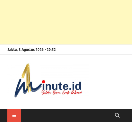
Sabtu, 8 Agustus 2026 - 20:52
Selalu Baru, Enak
1minute
Dibaca!