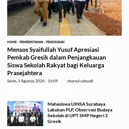
HOME
/
PEMERINTAHAN
/
PENDIDIKAN
Mensos Syaifullah Yusuf Apresiasi
Pemkab Gresik dalam Penjangkauan
Siswa Sekolah Rakyat bagi Keluarga
Prasejahtera
Senin, 3 Agustus 2026 - 16:09
-
by
chusnul cahyadi
GRESIK,1minute.id – Menteri …
Mahasiswa UINSA Surabaya
Lakukan PLP, Observasi Budaya
Sekolah di UPT SMP Negeri 2
Gresik