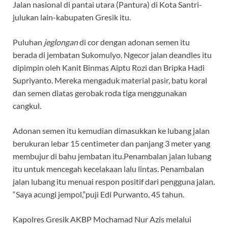
Jalan nasional di pantai utara (Pantura) di Kota Santri-
julukan lain-kabupaten Gresik itu.
Puluhan
jeglongan
di cor dengan adonan semen itu
berada di jembatan Sukomulyo. Ngecor jalan deandles itu
dipimpin oleh Kanit Binmas Aiptu Rozi dan Bripka Hadi
Supriyanto. Mereka mengaduk material pasir, batu koral
dan semen diatas gerobak roda tiga menggunakan
cangkul.
Adonan semen itu kemudian dimasukkan ke lubang jalan
berukuran lebar 15 centimeter dan panjang 3 meter yang
membujur di bahu jembatan itu.Penambalan jalan lubang
itu untuk mencegah kecelakaan lalu lintas. Penambalan
jalan lubang itu menuai respon positif dari pengguna jalan.
“Saya acungi jempol,”puji Edi Purwanto, 45 tahun.
Kapolres Gresik AKBP Mochamad Nur Azis melalui