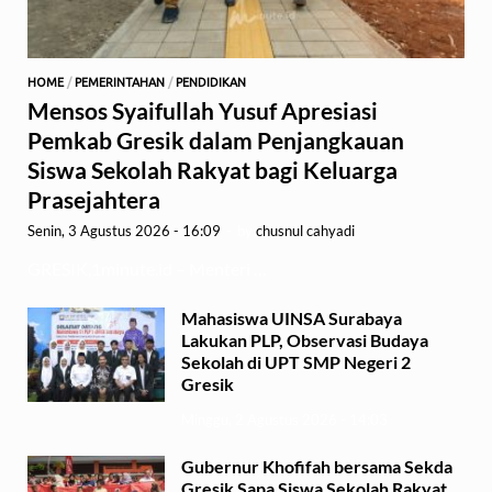
HOME
/
PEMERINTAHAN
/
PENDIDIKAN
Mensos Syaifullah Yusuf Apresiasi
Pemkab Gresik dalam Penjangkauan
Siswa Sekolah Rakyat bagi Keluarga
Prasejahtera
Senin, 3 Agustus 2026 - 16:09
-
by
chusnul cahyadi
GRESIK,1minute.id – Menteri …
Mahasiswa UINSA Surabaya
Lakukan PLP, Observasi Budaya
Sekolah di UPT SMP Negeri 2
Gresik
Minggu, 2 Agustus 2026 - 14:03
Gubernur Khofifah bersama Sekda
Gresik Sapa Siswa Sekolah Rakyat