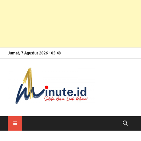
Jumat, 7 Agustus 2026 - 05:48
Selalu Baru, Enak
1minute
Dibaca!