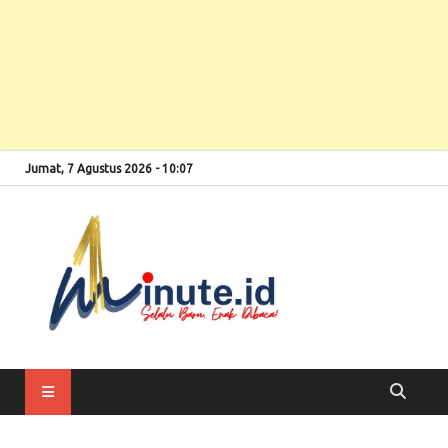
Jumat, 7 Agustus 2026 - 10:07
Selalu Baru, Enak
1minute
Dibaca!