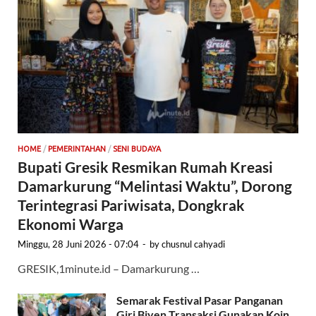
HOME
/
PEMERINTAHAN
/
SENI BUDAYA
Bupati Gresik Resmikan Rumah Kreasi
Damarkurung “Melintasi Waktu”, Dorong
Terintegrasi Pariwisata, Dongkrak
Ekonomi Warga
Minggu, 28 Juni 2026 - 07:04
-
by
chusnul cahyadi
GRESIK,1minute.id – Damarkurung …
Semarak Festival Pasar Panganan
Giri Biyen,Transaksi Gunakan Koin