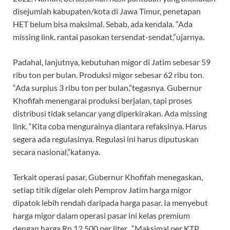
disejumlah kabupaten/kota di Jawa Timur, penetapan
HET belum bisa maksimal. Sebab, ada kendala. “Ada
missing link. rantai pasokan tersendat-sendat,”ujarnya.
Padahal, lanjutnya, kebutuhan migor di Jatim sebesar 59
ribu ton per bulan. Produksi migor sebesar 62 ribu ton.
“Ada surplus 3 ribu ton per bulan,”tegasnya. Gubernur
Khofifah menengarai produksi berjalan, tapi proses
distribusi tidak selancar yang diperkirakan. Ada missing
link. “Kita coba mengurainya diantara refaksinya. Harus
segera ada regulasinya. Regulasi ini harus diputuskan
secara nasional,”katanya.
Terkait operasi pasar, Gubernur Khofifah menegaskan,
setiap titik digelar oleh Pemprov Jatim harga migor
dipatok lebih rendah daripada harga pasar. Ia menyebut
harga migor dalam operasi pasar ini kelas premium
dengan harga Rp 12.500 per liter. “Maksimal per KTP