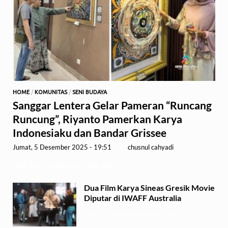
HOME
/
KOMUNITAS
/
SENI BUDAYA
Sanggar Lentera Gelar Pameran “Runcang
Runcung”, Riyanto Pamerkan Karya
Indonesiaku dan Bandar Grissee
Jumat, 5 Desember 2025 - 19:51
-
by
chusnul cahyadi
GRESIK,1minute.id – Sanggar …
Dua Film Karya Sineas Gresik Movie
Diputar di IWAFF Australia
Senin, 29 September 2025 - 18:37