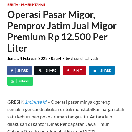
/
BERITA
PEMERINTAHAN
Operasi Pasar Migor,
Pemprov Jatim Jual Migor
Premium Rp 12.500 Per
Liter
Jumat, 4 Februari 2022 - 05:54
-
by
chusnul cahyadi
SHARE
SHARE
PIN IT
SHARE
SHARE
GRESIK,
1minute.id
–
Operasi pasar minyak goreng
semakin gencar dilakukan untuk menstabilkan harga salah
satu kebutuhan pokok rumah tangga itu. Antara lain
dilakukan di kantor Dinas Pendapatan Jawa Timur
Cabang Gresik pada Jumat, 4 Februari 2022.