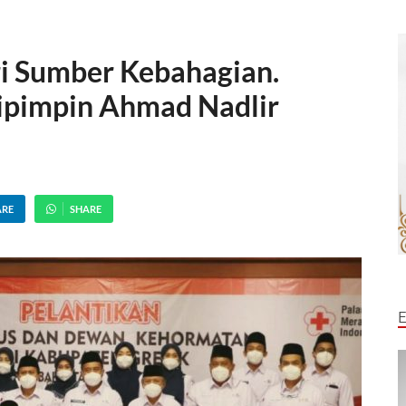
ri Sumber Kebahagian.
ipimpin Ahmad Nadlir
ARE
SHARE