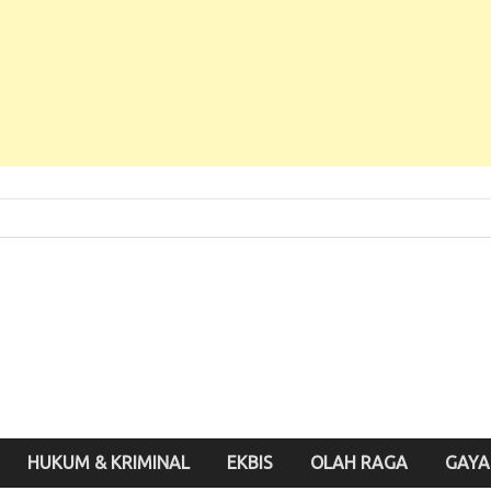
 Baru, Enak Dibaca!
inute.id
HUKUM & KRIMINAL
EKBIS
OLAH RAGA
GAYA