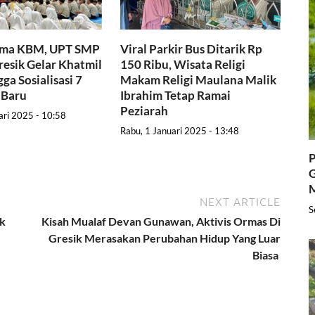
ama KBM, UPT SMP
Viral Parkir Bus Ditarik Rp
resik Gelar Khatmil
150 Ribu, Wisata Religi
ga Sosialisasi 7
Makam Religi Maulana Malik
 Baru
Ibrahim Tetap Ramai
Peziarah
ari 2025 - 10:58
Rabu, 1 Januari 2025 - 13:48
P
G
NEXT ARTICLE
S
ak
Kisah Mualaf Devan Gunawan, Aktivis Ormas Di
Gresik Merasakan Perubahan Hidup Yang Luar
Biasa