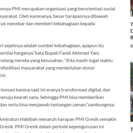
nnya PMI merupakan organisasi yang berorientasi sosial
syarakat. Oleh karenanya, besar harapannya dibawah
tuk menebar dan memberi kebahagiaan kepada
T
D
B
 sejatinya adalah sumber kebahagiaan, apapun itu
R
ternilai harganya,”kata Bupati Fandi Akhmad Yani.
enolong mereka yang kesusahan. “Kita masih ingat waktu
fasilitasi masyarakat yang memerlukan donor
ini.
asi karena saat ini eranya transformasi digital, dan
menuju kearah sana. Sehingga PMI bisa memberikan
 dan serta bisa menjawab tantangan zaman,”sambungnya.
k Aminatun Habibah menaruh harapan PMI Gresik semakin
Gresik. PMI Gresik dalam periode kepengurusan ini
T