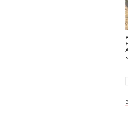
P
H
A
M