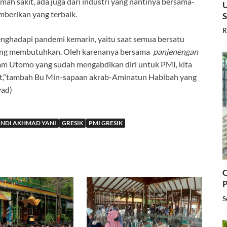
umah sakit, ada juga dari industri yang nantinya bersama-
U
mberikan yang terbaik.
R
nghadapi pandemi kemarin, yaitu saat semua bersatu
ng membutuhkan. Oleh karenanya bersama
panjenengan
am Utomo yang sudah mengabdikan diri untuk PMI, kita
at,”tambah Bu Min-sapaan akrab-Aminatun Habibah yang
yad)
ANDI AKHMAD YANI
GRESIK
PMI GRESIK
C
P
S