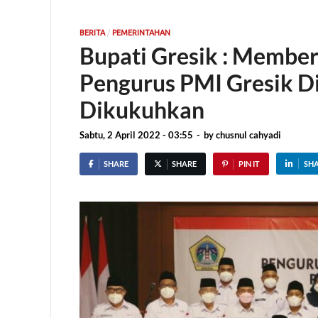
/
BERITA
PEMERINTAHAN
Bupati Gresik : Membe
Pengurus PMI Gresik D
Dikukuhkan
Sabtu, 2 April 2022 - 03:55
-
by
chusnul cahyadi
SHARE
SHARE
PIN IT
SH