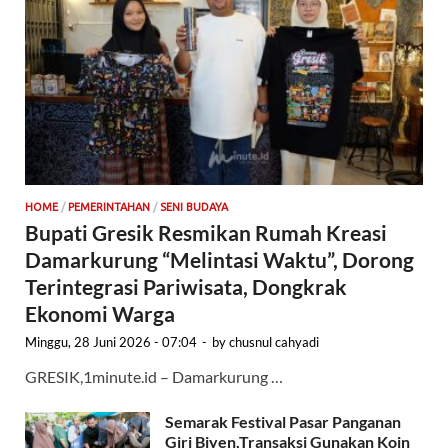
HOME
/
PEMERINTAHAN
/
SENI BUDAYA
Bupati Gresik Resmikan Rumah Kreasi
Damarkurung “Melintasi Waktu”, Dorong
Terintegrasi Pariwisata, Dongkrak
Ekonomi Warga
Minggu, 28 Juni 2026 - 07:04
-
by
chusnul cahyadi
GRESIK,1minute.id – Damarkurung …
Semarak Festival Pasar Panganan
Giri Biyen,Transaksi Gunakan Koin