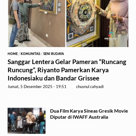
HOME
/
KOMUNITAS
/
SENI BUDAYA
Sanggar Lentera Gelar Pameran “Runcang
Runcung”, Riyanto Pamerkan Karya
Indonesiaku dan Bandar Grissee
Jumat, 5 Desember 2025 - 19:51
-
by
chusnul cahyadi
GRESIK,1minute.id – Sanggar …
Dua Film Karya Sineas Gresik Movie
Diputar di IWAFF Australia
Senin, 29 September 2025 - 18:37