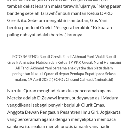
tambah dekat lebaran malas tarawih,”ujarnya. “Nang pasar
bandeng setelah Tarawih,”imbuh mantan Ketua DPRD
Gresik itu. Sebelum mengakhiri sambutan, Gus Yani
berdoa pandemi Covid-19 segera berakhir. “Kekuatan
paling dahsyat adalah berdoa,”katanya.
FOTO BARENG: Bupati Gresik Fandi Akhmad Yani, Wakil Bupati
Gresik Aminatun Habibah dan Ketua TP PKK Gresik Nurul Haromaini
Ali Fandi Akhmad Yani bersama anak yatim dan piatu dalam
peringatan Nuzulul Quran di depan Pendapa Bupati pada Selasa
malam, 19 April 2022 ( FOTO : Chusnul Cahyadi/1minute.id)
Nuzulul Quran menghadirkan dua penceramah agama.
Mereka adalah D.Zawawi Imron, budayawan asli Madura
yang dikenal sebagai penyair berjuluk Clurit Emas.
Anggota Dewan Pengasuh Pesantren Ilmu Giri, Jogjakarta
yang berceramah agama dengan menyelipkan membaca
sajaknya itu seakan menghipnotis jamaah yang hadir