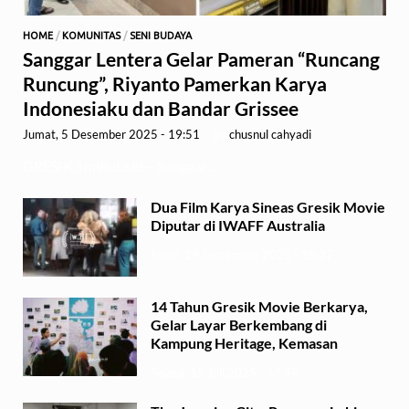
HOME
/
KOMUNITAS
/
SENI BUDAYA
Sanggar Lentera Gelar Pameran “Runcang
Runcung”, Riyanto Pamerkan Karya
Indonesiaku dan Bandar Grissee
Jumat, 5 Desember 2025 - 19:51
-
by
chusnul cahyadi
GRESIK,1minute.id – Sanggar …
Dua Film Karya Sineas Gresik Movie
Diputar di IWAFF Australia
Senin, 29 September 2025 - 18:37
14 Tahun Gresik Movie Berkarya,
Gelar Layar Berkembang di
Kampung Heritage, Kemasan
Selasa, 15 Juli 2025 - 17:49