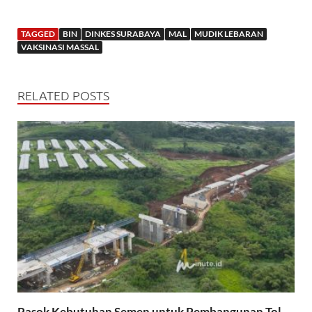
TAGGED
BIN
DINKES SURABAYA
MAL
MUDIK LEBARAN
VAKSINASI MASSAL
RELATED POSTS
Pasok Kebutuhan Semen untuk Pembangunan Tol