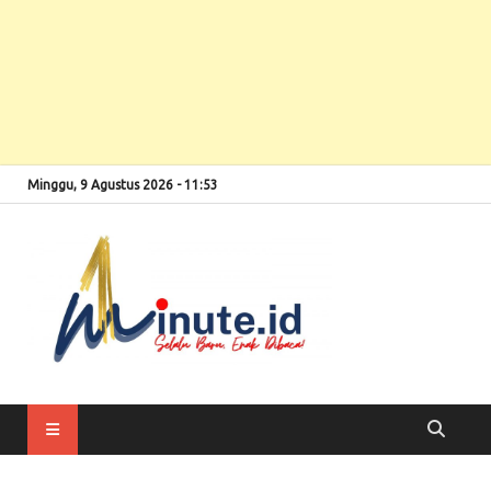
Minggu, 9 Agustus 2026 - 11:53
Selalu Baru, Enak
1minute
Dibaca!