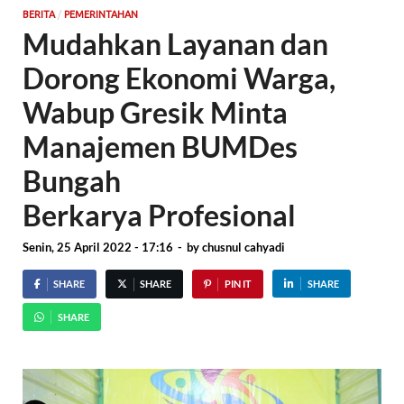
/
BERITA
PEMERINTAHAN
Mudahkan Layanan dan
Dorong Ekonomi Warga,
Wabup Gresik Minta
Manajemen BUMDes
Bungah
Berkarya Profesional
Senin, 25 April 2022 - 17:16
-
by
chusnul cahyadi
SHARE
SHARE
PIN IT
SHARE
SHARE