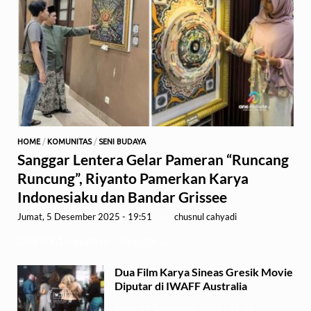
HOME
/
KOMUNITAS
/
SENI BUDAYA
Sanggar Lentera Gelar Pameran “Runcang
Runcung”, Riyanto Pamerkan Karya
Indonesiaku dan Bandar Grissee
Jumat, 5 Desember 2025 - 19:51
-
by
chusnul cahyadi
GRESIK,1minute.id – Sanggar …
Dua Film Karya Sineas Gresik Movie
Diputar di IWAFF Australia
Senin, 29 September 2025 - 18:37