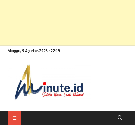
Minggu, 9 Agustus 2026 - 22:19
Selalu Baru, Enak
1minute
Dibaca!