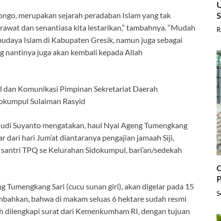
U
ongo, merupakan sejarah peradaban Islam yang tak
 rawat dan senantiasa kita lestarikan,” tambahnya. “Mudah
R
budaya Islam di Kabupaten Gresik, namun juga sebagai
ng nantinya juga akan kembali kepada Allah
l dan Komunikasi Pimpinan Sekretariat Daerah
okumpul Sulaiman Rasyid
Hudi Suyanto mengatakan, haul Nyai Ageng Tumengkang
ar dari hari Jum’at diantaranya pengajian jamaah Siji,
an santri TPQ se Kelurahan Sidokumpul, bari’an/sedekah
C
P
g Tumengkang Sari (cucu sunan giri), akan digelar pada 15
S
bahkan, bahwa di makam seluas 6 hektare sudah resmi
 dilengkapi surat dari Kemenkumham RI, dengan tujuan