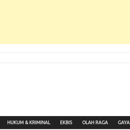
 Baru, Enak Dibaca!
inute.id
HUKUM & KRIMINAL
EKBIS
OLAH RAGA
GAYA