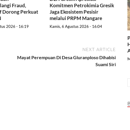
angi Fraud,
Komitmen Petrokimia Gresik
f Dorong Perkuat
Jaga Ekosistem Pesisir
N
melalui PRPM Mangare
tus 2026 - 16:19
Kamis, 6 Agustus 2026 - 16:04
P
H
NEXT ARTICLE
A
Mayat Perempuan Di Desa Gluranploso Dihabisi
M
Suami Siri