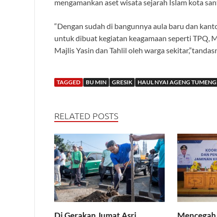
mengamankan aset wisata sejarah Islam kota san
“Dengan sudah di bangunnya aula baru dan kan
untuk dibuat kegiatan keagamaan seperti TPQ, M
Majlis Yasin dan Tahlil oleh warga sekitar,”tandas
TAGGED
BU MIN
GRESIK
HAUL NYAI AGENG TUMENG
RELATED POSTS
Di Gerakan Jumat Asri,
Mencegah