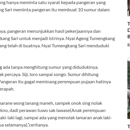
g hanya meminta satu syarat kepada pangeran yang
ang Sari meminta pangeran itu membuat 10 sumur dalam
T
D
nya, pangeran menunjukkan hasil pekerjaannya dan
B
kang Sari untuk menjadi istrinya. Nyai Ageng Tumengkang
R
ang telah di buatnya. Nyai Tumengkang Sari menduduki
ng ada tanpa menghitung sumur yang didudukinya.
 percaya. Siji, loro sampai songo. Sumur dihitung
 Pangeran itu gagal meminang perempuan pujaan hatinya
erapah.
amarane wong lanang maneh, sampek onok sing nolak
akno, dadi perawan tuwo sak lawase(Anak perempuan
ki-laki lagi, sampai ada yang menolak lamaran anak laki-
tua selamanya),”ceritanya.
T