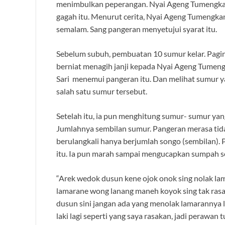
menimbulkan peperangan. Nyai Ageng Tumengkan
gagah itu. Menurut cerita, Nyai Ageng Tumengk
semalam. Sang pangeran menyetujui syarat itu.
Sebelum subuh, pembuatan 10 sumur kelar. Pagi
berniat menagih janji kepada Nyai Ageng Tumeng
Sari menemui pangeran itu. Dan melihat sumur y
salah satu sumur tersebut.
Setelah itu, ia pun menghitung sumur- sumur ya
Jumlahnya sembilan sumur. Pangeran merasa tidak
berulangkali hanya berjumlah songo (sembilan).
itu. Ia pun marah sampai mengucapkan sumpah s
“Arek wedok dusun kene ojok onok sing nolak l
lamarane wong lanang maneh koyok sing tak ras
dusun sini jangan ada yang menolak lamarannya la
laki lagi seperti yang saya rasakan, jadi perawan 