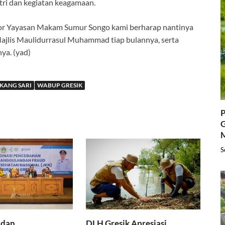
tri dan kegiatan keagamaan.
tor Yayasan Makam Sumur Songo kami berharap nantinya
ajlis Maulidurrasul Muhammad tiap bulannya, serta
nya. (yad)
KANG SARI
WABUP GRESIK
P
G
S
 dan
DLH Gresik Apresiasi