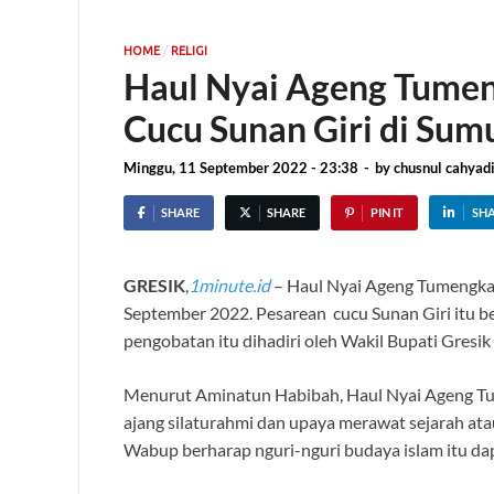
/
HOME
RELIGI
Haul Nyai Ageng Tumeng
Cucu Sunan Giri di Su
Minggu, 11 September 2022 - 23:38
-
by
chusnul cahyad
SHARE
SHARE
PIN IT
SH
GRESIK
,
1minute.id
– Haul Nyai Ageng Tumengkan
September 2022. Pesarean cucu Sunan Giri itu b
pengobatan itu dihadiri oleh Wakil Bupati Gres
Menurut Aminatun Habibah, Haul Nyai Ageng Tu
ajang silaturahmi dan upaya merawat sejarah ata
Wabup berharap nguri-nguri budaya islam itu dapa