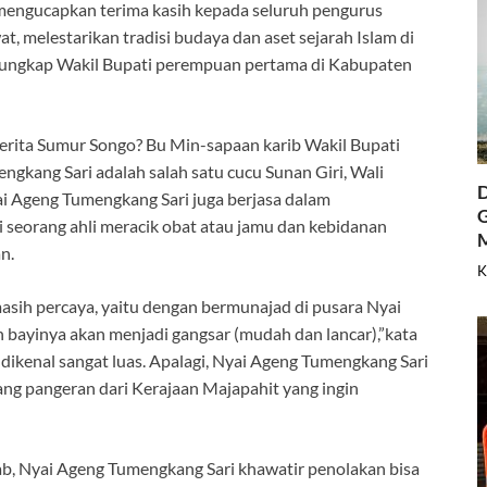
mengucapkan terima kasih kepada seluruh pengurus
melestarikan tradisi budaya dan aset sejarah Islam di
”ungkap Wakil Bupati perempuan pertama di Kabupaten
erita Sumur Songo? Bu Min-sapaan karib Wakil Bupati
kang Sari adalah salah satu cucu Sunan Giri, Wali
D
ai Ageng Tumengkang Sari juga berjasa dalam
G
 seorang ahli meracik obat atau jamu dan kebidanan
an.
K
sih percaya, yaitu dengan bermunajad di pusara Nyai
 bayinya akan menjadi gangsar (mudah dan lancar),”kata
ikenal sangat luas. Apalagi, Nyai Ageng Tumengkang Sari
ang pangeran dari Kerajaan Majapahit yang ingin
b, Nyai Ageng Tumengkang Sari khawatir penolakan bisa