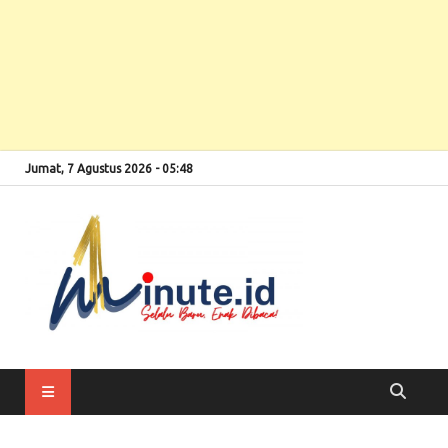
Jumat, 7 Agustus 2026 - 05:48
Selalu Baru, Enak
1minute
Dibaca!