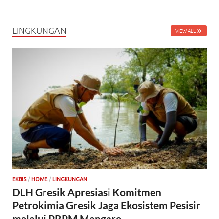
LINGKUNGAN
VIEW ALL
EKBIS
/
HOME
/
LINGKUNGAN
DLH Gresik Apresiasi Komitmen
Petrokimia Gresik Jaga Ekosistem Pesisir
melalui PRPM Mangare