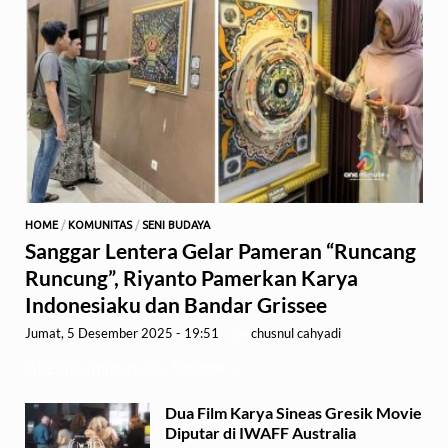
HOME
/
KOMUNITAS
/
SENI BUDAYA
Sanggar Lentera Gelar Pameran “Runcang
Runcung”, Riyanto Pamerkan Karya
Indonesiaku dan Bandar Grissee
Jumat, 5 Desember 2025 - 19:51
-
by
chusnul cahyadi
GRESIK,1minute.id – Sanggar …
Dua Film Karya Sineas Gresik Movie
Diputar di IWAFF Australia