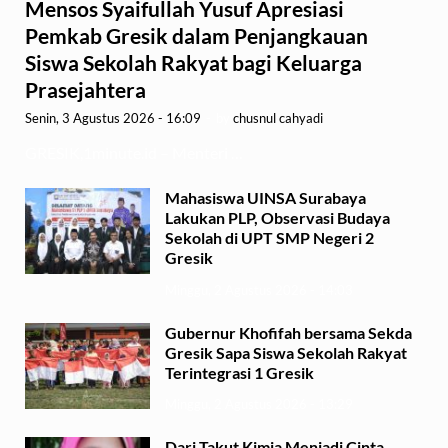
Mensos Syaifullah Yusuf Apresiasi
Pemkab Gresik dalam Penjangkauan
Siswa Sekolah Rakyat bagi Keluarga
Prasejahtera
Senin, 3 Agustus 2026 - 16:09
-
by
chusnul cahyadi
GRESIK,1minute.id – Menteri …
Mahasiswa UINSA Surabaya
Lakukan PLP, Observasi Budaya
Sekolah di UPT SMP Negeri 2
Gresik
Minggu, 2 Agustus 2026 - 14:03
Gubernur Khofifah bersama Sekda
Gresik Sapa Siswa Sekolah Rakyat
Terintegrasi 1 Gresik
Minggu, 2 Agustus 2026 - 13:29
Dari Takut Kimia Menjadi Cinta