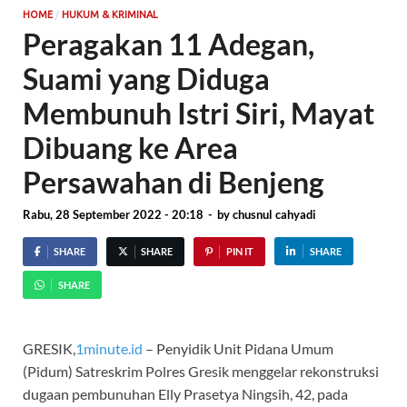
/
HOME
HUKUM & KRIMINAL
Peragakan 11 Adegan,
Suami yang Diduga
Membunuh Istri Siri, Mayat
Dibuang ke Area
Persawahan di Benjeng
Rabu, 28 September 2022 - 20:18
-
by
chusnul cahyadi
SHARE
SHARE
PIN IT
SHARE
SHARE
GRESIK,
1minute.id
– Penyidik Unit Pidana Umum
(Pidum) Satreskrim Polres Gresik menggelar rekonstruksi
dugaan pembunuhan Elly Prasetya Ningsih, 42, pada