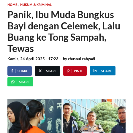
/
HOME
HUKUM & KRIMINAL
Panik, Ibu Muda Bungkus
Bayi dengan Celemek, Lalu
Buang ke Tong Sampah,
Tewas
Kamis, 24 April 2025 - 17:23
-
by
chusnul cahyadi
SHARE
SHARE
PIN IT
SHARE
SHARE