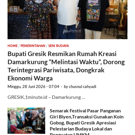
HOME
/
PEMERINTAHAN
/
SENI BUDAYA
Bupati Gresik Resmikan Rumah Kreasi
Damarkurung “Melintasi Waktu”, Dorong
Terintegrasi Pariwisata, Dongkrak
Ekonomi Warga
Minggu, 28 Juni 2026 - 07:04
-
by
chusnul cahyadi
GRESIK,1minute.id – Damarkurung …
Semarak Festival Pasar Panganan
Giri Biyen,Transaksi Gunakan Koin
Gobog, Bupati Gresik Apresiasi
Pelestarian Budaya Lokal dan
Penguatan UMKM