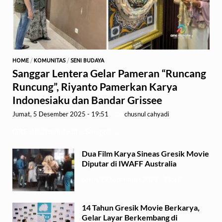
HOME
/
KOMUNITAS
/
SENI BUDAYA
Sanggar Lentera Gelar Pameran “Runcang
Runcung”, Riyanto Pamerkan Karya
Indonesiaku dan Bandar Grissee
Jumat, 5 Desember 2025 - 19:51
-
by
chusnul cahyadi
GRESIK,1minute.id – Sanggar …
Dua Film Karya Sineas Gresik Movie
Diputar di IWAFF Australia
Senin, 29 September 2025 - 18:37
14 Tahun Gresik Movie Berkarya,
Gelar Layar Berkembang di