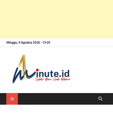
Minggu, 9 Agustus 2026 - 19:20
Selalu Baru, Enak
1minute
Dibaca!