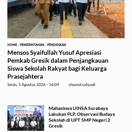
HOME
/
PEMERINTAHAN
/
PENDIDIKAN
Mensos Syaifullah Yusuf Apresiasi
Pemkab Gresik dalam Penjangkauan
Siswa Sekolah Rakyat bagi Keluarga
Prasejahtera
Senin, 3 Agustus 2026 - 16:09
-
by
chusnul cahyadi
GRESIK,1minute.id – Menteri …
Mahasiswa UINSA Surabaya
Lakukan PLP, Observasi Budaya
Sekolah di UPT SMP Negeri 2
Gresik