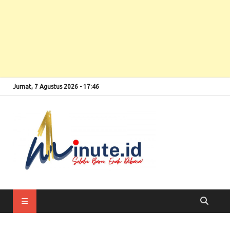
Jumat, 7 Agustus 2026 - 17:46
Selalu Baru, Enak
1minute
Dibaca!