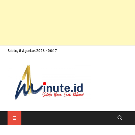
Sabtu, 8 Agustus 2026 - 06:17
Selalu Baru, Enak
1minute
Dibaca!