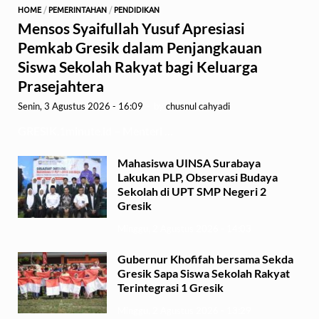
HOME
/
PEMERINTAHAN
/
PENDIDIKAN
Mensos Syaifullah Yusuf Apresiasi
Pemkab Gresik dalam Penjangkauan
Siswa Sekolah Rakyat bagi Keluarga
Prasejahtera
Senin, 3 Agustus 2026 - 16:09
-
by
chusnul cahyadi
GRESIK,1minute.id – Menteri …
Mahasiswa UINSA Surabaya
Lakukan PLP, Observasi Budaya
Sekolah di UPT SMP Negeri 2
Gresik
Minggu, 2 Agustus 2026 - 14:03
Gubernur Khofifah bersama Sekda
Gresik Sapa Siswa Sekolah Rakyat
Terintegrasi 1 Gresik
Minggu, 2 Agustus 2026 - 13:29