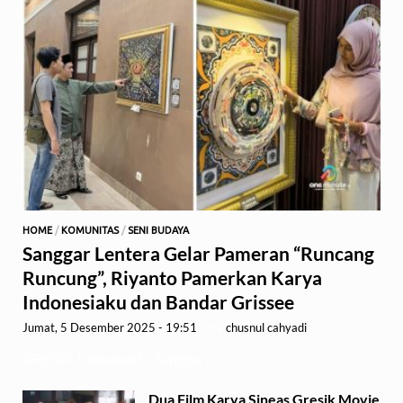
HOME
/
KOMUNITAS
/
SENI BUDAYA
Sanggar Lentera Gelar Pameran “Runcang
Runcung”, Riyanto Pamerkan Karya
Indonesiaku dan Bandar Grissee
Jumat, 5 Desember 2025 - 19:51
-
by
chusnul cahyadi
GRESIK,1minute.id – Sanggar …
Dua Film Karya Sineas Gresik Movie