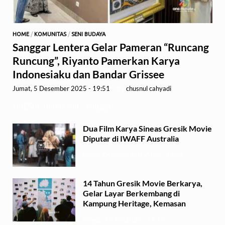
HOME
/
KOMUNITAS
/
SENI BUDAYA
Sanggar Lentera Gelar Pameran “Runcang
Runcung”, Riyanto Pamerkan Karya
Indonesiaku dan Bandar Grissee
Jumat, 5 Desember 2025 - 19:51
-
by
chusnul cahyadi
GRESIK,1minute.id – Sanggar …
Dua Film Karya Sineas Gresik Movie
Diputar di IWAFF Australia
Senin, 29 September 2025 - 18:37
14 Tahun Gresik Movie Berkarya,
Gelar Layar Berkembang di
Kampung Heritage, Kemasan
Selasa, 15 Juli 2025 - 17:49