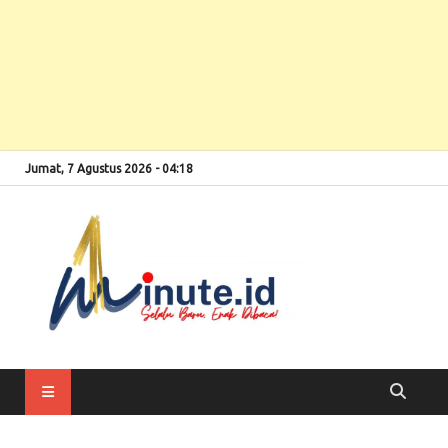
Jumat, 7 Agustus 2026 - 04:18
Selalu Baru, Enak
1minute
Dibaca!