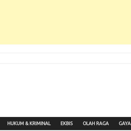
 Baru, Enak Dibaca!
inute.id
HUKUM & KRIMINAL
EKBIS
OLAH RAGA
GAYA