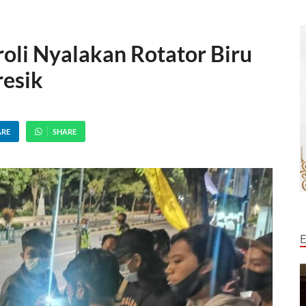
roli Nyalakan Rotator Biru
resik
ARE
SHARE