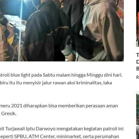
T
D
B
troli blue light pada Sabtu malam hingga Minggu dini hari.
R
u itu itu menyisir jalur rawan aksi kriminalitas, laka
emeru 2021 diharapkan bisa memberikan perasaan aman
 Gresik.
it Turjawali Iptu Darwoyo mengatakan kegiatan patroli ini
seperti SPBU, ATM Center, minimarket, serta perumahan