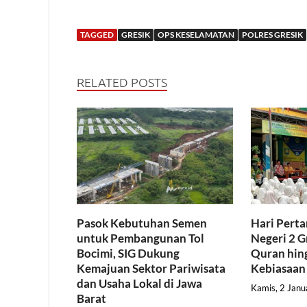
TAGGED
GRESIK
OPS KESELAMATAN
POLRES GRESIK
RELATED POSTS
Pasok Kebutuhan Semen
Hari Pert
untuk Pembangunan Tol
Negeri 2 G
Bocimi, SIG Dukung
Quran hing
Kemajuan Sektor Pariwisata
Kebiasaan
dan Usaha Lokal di Jawa
Kamis, 2 Janu
Barat