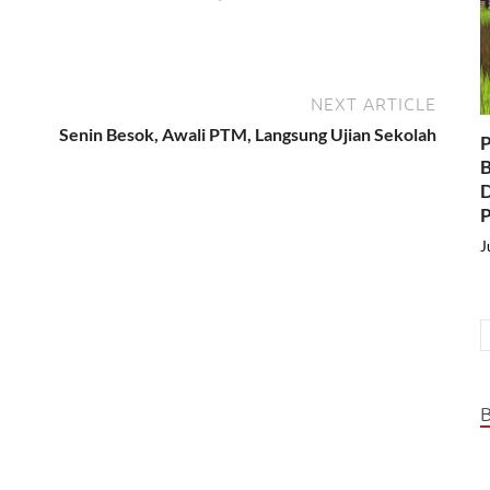
NEXT ARTICLE
Senin Besok, Awali PTM, Langsung Ujian Sekolah
P
B
D
P
J