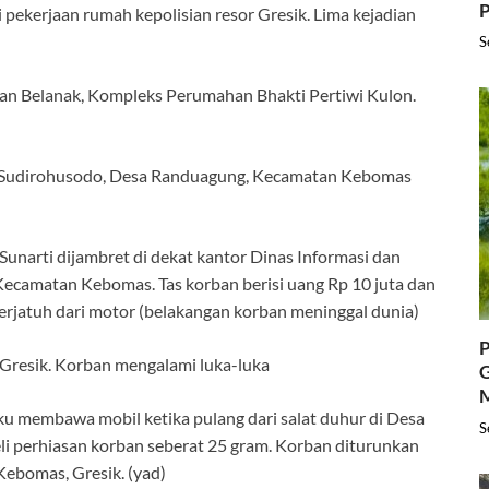
P
i pekerjaan rumah kepolisian resor Gresik. Lima kejadian
S
kan Belanak, Kompleks Perumahan Bhakti Pertiwi Kulon.
n Sudirohusodo, Desa Randuagung, Kecamatan Kebomas
Sunarti dijambret di dekat kantor Dinas Informasi dan
ecamatan Kebomas. Tas korban berisi uang Rp 10 juta dan
terjatuh dari motor (belakangan korban meninggal dunia)
P
 Gresik. Korban mengalami luka-luka
G
laku membawa mobil ketika pulang dari salat duhur di Desa
S
i perhiasan korban seberat 25 gram. Korban diturunkan
ebomas, Gresik. (yad)