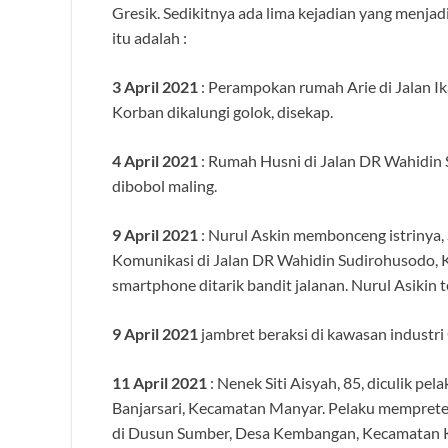
Gresik. Sedikitnya ada lima kejadian yang menjad
itu adalah :
3 April 2021
: Perampokan rumah Arie di Jalan I
Korban dikalungi golok, disekap.
4 April 2021
: Rumah Husni di Jalan DR Wahidi
dibobol maling.
9 April 2021
: Nurul Askin membonceng istrinya, 
Komunikasi di Jalan DR Wahidin Sudirohusodo, K
smartphone ditarik bandit jalanan. Nurul Asikin 
9 April 2021
jambret beraksi di kawasan industri
11 April 2021
: Nenek Siti Aisyah, 85, diculik pe
Banjarsari, Kecamatan Manyar. Pelaku mempretel
di Dusun Sumber, Desa Kembangan, Kecamatan K