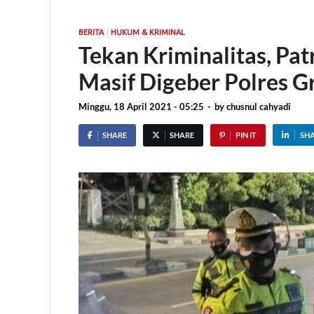
/
BERITA
HUKUM & KRIMINAL
Tekan Kriminalitas, Pat
Masif Digeber Polres G
Minggu, 18 April 2021 - 05:25
-
by
chusnul cahyadi
SHARE
SHARE
PIN IT
SH