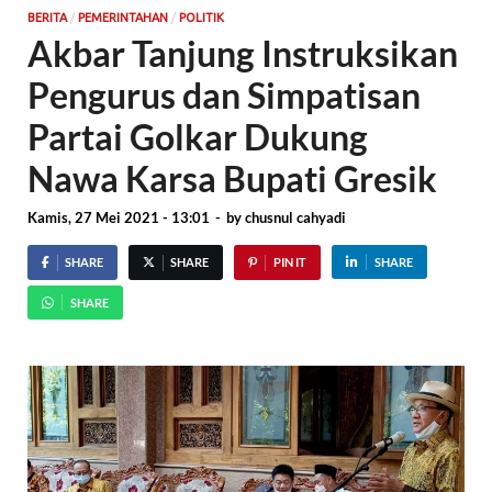
/
/
BERITA
PEMERINTAHAN
POLITIK
Akbar Tanjung Instruksikan
Pengurus dan Simpatisan
Partai Golkar Dukung
Nawa Karsa Bupati Gresik
Kamis, 27 Mei 2021 - 13:01
-
by
chusnul cahyadi
SHARE
SHARE
PIN IT
SHARE
SHARE