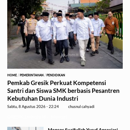
HOME
/
PEMERINTAHAN
/
PENDIDIKAN
Pemkab Gresik Perkuat Kompetensi
Santri dan Siswa SMK berbasis Pesantren
Kebutuhan Dunia Industri
Sabtu, 8 Agustus 2026 - 22:24
-
by
chusnul cahyadi
GRESIK,1minute.id – Menteri …
Mensos Syaifullah Yusuf Apresiasi