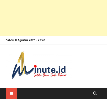
Sabtu, 8 Agustus 2026 - 22:40
Selalu Baru, Enak
1minute
Dibaca!