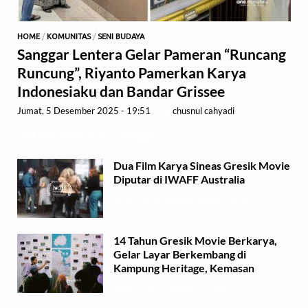
HOME
/
KOMUNITAS
/
SENI BUDAYA
Sanggar Lentera Gelar Pameran “Runcang
Runcung”, Riyanto Pamerkan Karya
Indonesiaku dan Bandar Grissee
Jumat, 5 Desember 2025 - 19:51
-
by
chusnul cahyadi
GRESIK,1minute.id – Sanggar …
Dua Film Karya Sineas Gresik Movie
Diputar di IWAFF Australia
Senin, 29 September 2025 - 18:37
14 Tahun Gresik Movie Berkarya,
Gelar Layar Berkembang di
Kampung Heritage, Kemasan
Selasa, 15 Juli 2025 - 17:49