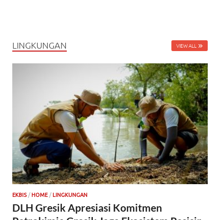
LINGKUNGAN
VIEW ALL
EKBIS
/
HOME
/
LINGKUNGAN
DLH Gresik Apresiasi Komitmen