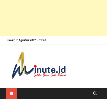
Jumat, 7 Agustus 2026 - 01:42
Selalu Baru, Enak
1minute
Dibaca!