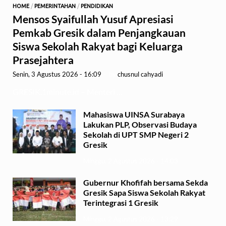
HOME
/
PEMERINTAHAN
/
PENDIDIKAN
Mensos Syaifullah Yusuf Apresiasi
Pemkab Gresik dalam Penjangkauan
Siswa Sekolah Rakyat bagi Keluarga
Prasejahtera
Senin, 3 Agustus 2026 - 16:09
-
by
chusnul cahyadi
GRESIK,1minute.id – Menteri …
Mahasiswa UINSA Surabaya
Lakukan PLP, Observasi Budaya
Sekolah di UPT SMP Negeri 2
Gresik
Minggu, 2 Agustus 2026 - 14:03
Gubernur Khofifah bersama Sekda
Gresik Sapa Siswa Sekolah Rakyat
Terintegrasi 1 Gresik
Minggu, 2 Agustus 2026 - 13:29