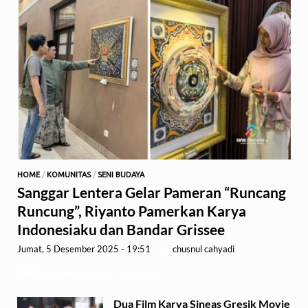
HOME
/
KOMUNITAS
/
SENI BUDAYA
Sanggar Lentera Gelar Pameran “Runcang
Runcung”, Riyanto Pamerkan Karya
Indonesiaku dan Bandar Grissee
Jumat, 5 Desember 2025 - 19:51
-
by
chusnul cahyadi
GRESIK,1minute.id – Sanggar …
Dua Film Karya Sineas Gresik Movie