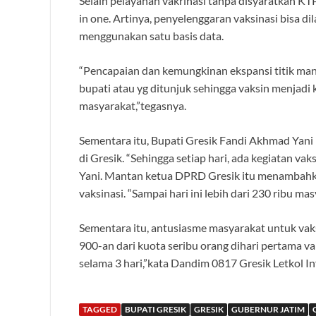
Selain pelayanan vakrinasi tanpa disyaratkan KTP
in one. Artinya, penyelenggaran vaksinasi bisa d
menggunakan satu basis data.
“Pencapaian dan kemungkinan ekspansi titik mana
bupati atau yg ditunjuk sehingga vaksin menjadi
masyarakat,”tegasnya.
Sementara itu, Bupati Gresik Fandi Akhmad Yan
di Gresik. “Sehingga setiap hari, ada kegiatan v
Yani. Mantan ketua DPRD Gresik itu menambahk
vaksinasi. “Sampai hari ini lebih dari 230 ribu 
Sementara itu, antusiasme masyarakat untuk vaks
900-an dari kuota seribu orang dihari pertama vak
selama 3 hari,”kata Dandim 0817 Gresik Letkol Inf 
TAGGED
BUPATI GRESIK
GRESIK
GUBERNUR JATIM