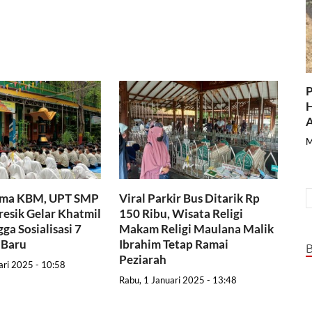
P
H
A
M
ama KBM, UPT SMP
Viral Parkir Bus Ditarik Rp
resik Gelar Khatmil
150 Ribu, Wisata Religi
ga Sosialisasi 7
Makam Religi Maulana Malik
 Baru
Ibrahim Tetap Ramai
Peziarah
ari 2025 - 10:58
Rabu, 1 Januari 2025 - 13:48