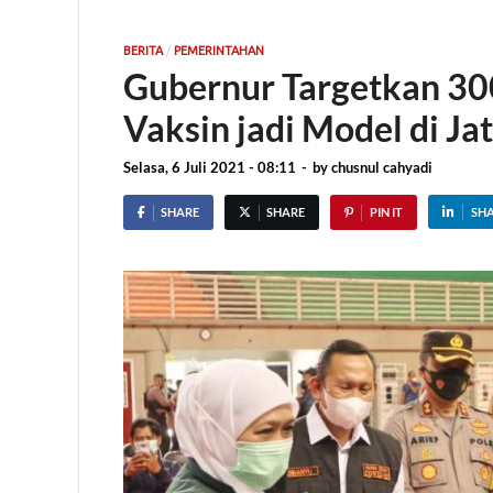
/
BERITA
PEMERINTAHAN
Gubernur Targetkan 300
Vaksin jadi Model di Ja
Selasa, 6 Juli 2021 - 08:11
-
by
chusnul cahyadi
SHARE
SHARE
PIN IT
SH