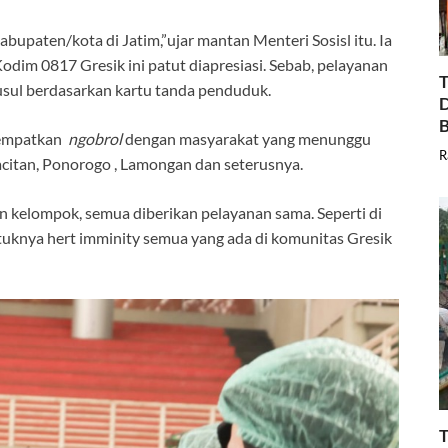
abupaten/kota di Jatim,”ujar mantan Menteri Sosisl itu. Ia
dim 0817 Gresik ini patut diapresiasi. Sebab, pelayanan
T
usul berdasarkan kartu tanda penduduk.
D
B
yempatkan
ngobrol
dengan masyarakat yang menunggu
R
Pacitan, Ponorogo , Lamongan dan seterusnya.
 kelompok, semua diberikan pelayanan sama. Seperti di
ntuknya hert imminity semua yang ada di komunitas Gresik
T