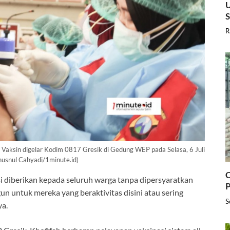
U
R
ksin digelar Kodim 0817 Gresik di Gedung WEP pada Selasa, 6 Juli
husnul Cahyadi/1minute.id)
C
si diberikan kepada seluruh warga tanpa dipersyaratkan
P
n untuk mereka yang beraktivitas disini atau sering
S
a.