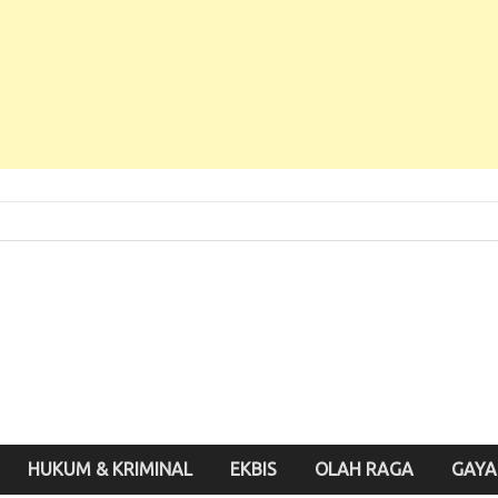
 Baru, Enak Dibaca!
inute.id
HUKUM & KRIMINAL
EKBIS
OLAH RAGA
GAYA