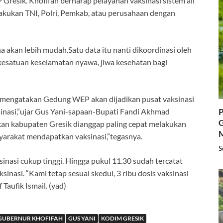
 Gresik. Khofifah berharap pelayanan vaksinasi sistem all
ilakukan TNI, Polri, Pemkab, atau perusahaan dengan
 akan lebih mudah.Satu data itu nanti dikoordinasi oleh
 kesatuan keselamatan nyawa, jiwa kesehatan bagi
i mengatakan Gedung WEP akan dijadikan pusat vaksinasi
P
aksinasi,”ujar Gus Yani-sapaan-Bupati Fandi Akhmad
G
an kabupaten Gresik dianggap paling cepat melakukan
masyarakat mendapatkan vaksinasi,”tegasnya.
S
inasi cukup tinggi. Hingga pukul 11.30 sudah tercatat
sinasi. “Kami tetap sesuai skedul, 3 ribu dosis vaksinasi
Taufik Ismail. (yad)
GUBERNUR KHOFIFAH
GUS YANI
KODIM GRESIK