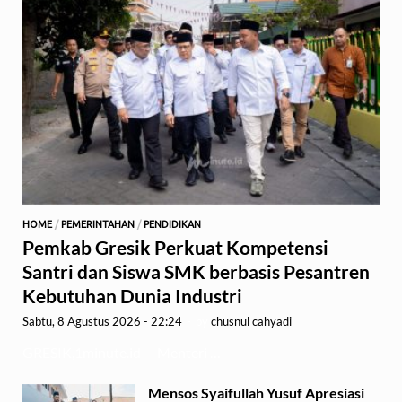
HOME
/
PEMERINTAHAN
/
PENDIDIKAN
Pemkab Gresik Perkuat Kompetensi
Santri dan Siswa SMK berbasis Pesantren
Kebutuhan Dunia Industri
Sabtu, 8 Agustus 2026 - 22:24
-
by
chusnul cahyadi
GRESIK,1minute.id – Menteri …
Mensos Syaifullah Yusuf Apresiasi