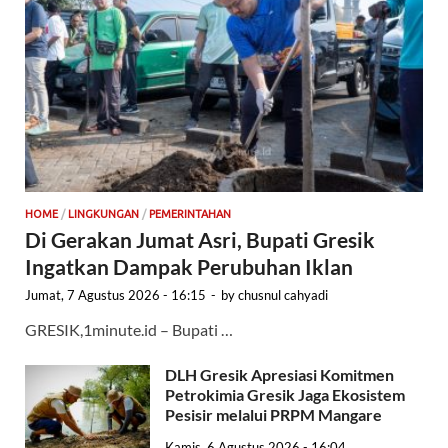
HOME
/
LINGKUNGAN
/
PEMERINTAHAN
Di Gerakan Jumat Asri, Bupati Gresik
Ingatkan Dampak Perubuhan Iklan
Jumat, 7 Agustus 2026 - 16:15
-
by
chusnul cahyadi
GRESIK,1minute.id – Bupati …
DLH Gresik Apresiasi Komitmen
Petrokimia Gresik Jaga Ekosistem
Pesisir melalui PRPM Mangare
Kamis, 6 Agustus 2026 - 16:04