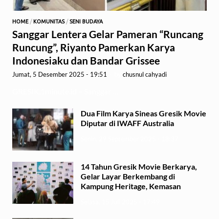
HOME
/
KOMUNITAS
/
SENI BUDAYA
Sanggar Lentera Gelar Pameran “Runcang
Runcung”, Riyanto Pamerkan Karya
Indonesiaku dan Bandar Grissee
Jumat, 5 Desember 2025 - 19:51
-
by
chusnul cahyadi
GRESIK,1minute.id – Sanggar …
Dua Film Karya Sineas Gresik Movie
Diputar di IWAFF Australia
Senin, 29 September 2025 - 18:37
14 Tahun Gresik Movie Berkarya,
Gelar Layar Berkembang di
Kampung Heritage, Kemasan
Selasa, 15 Juli 2025 - 17:49