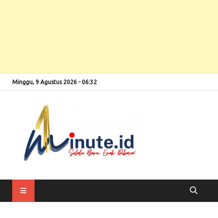
Minggu, 9 Agustus 2026 - 06:32
Selalu Baru, Enak
1minute
Dibaca!