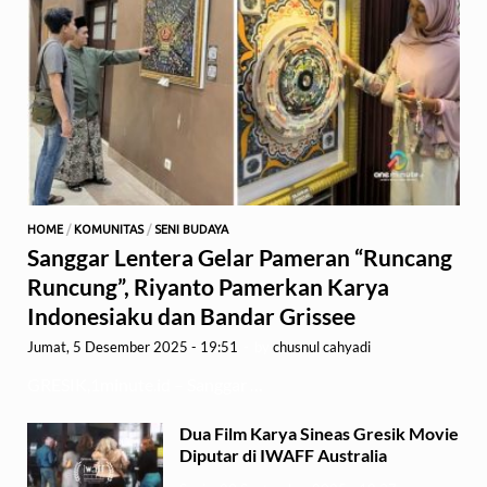
HOME
/
KOMUNITAS
/
SENI BUDAYA
Sanggar Lentera Gelar Pameran “Runcang
Runcung”, Riyanto Pamerkan Karya
Indonesiaku dan Bandar Grissee
Jumat, 5 Desember 2025 - 19:51
-
by
chusnul cahyadi
GRESIK,1minute.id – Sanggar …
Dua Film Karya Sineas Gresik Movie
Diputar di IWAFF Australia