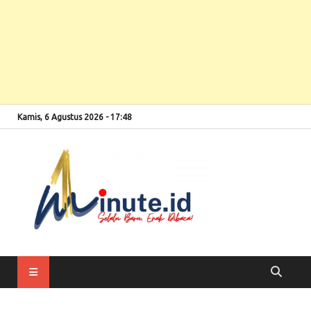
Kamis, 6 Agustus 2026 - 17:48
Selalu Baru, Enak
1minute
Dibaca!