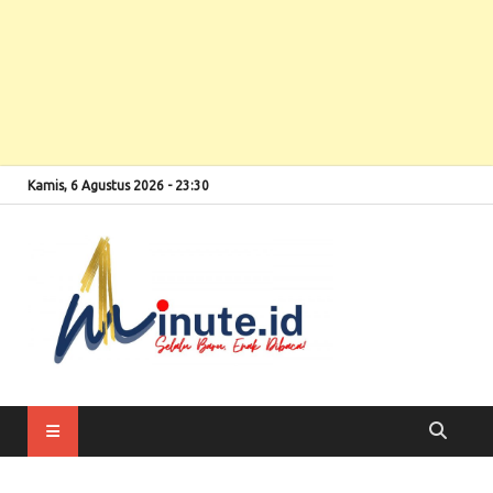
Kamis, 6 Agustus 2026 - 23:30
Selalu Baru, Enak
1minute
Dibaca!