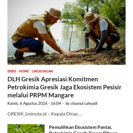
EKBIS
/
HOME
/
LINGKUNGAN
DLH Gresik Apresiasi Komitmen
Petrokimia Gresik Jaga Ekosistem Pesisir
melalui PRPM Mangare
Kamis, 6 Agustus 2026 - 16:04
-
by
chusnul cahyadi
GRESIK,1minute.id – Kepala Dinas …
Pemulihkan Ekosistem Pantai,
Petrokimia Gresik Tanam Ribuan