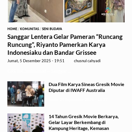
HOME
/
KOMUNITAS
/
SENI BUDAYA
Sanggar Lentera Gelar Pameran “Runcang
Runcung”, Riyanto Pamerkan Karya
Indonesiaku dan Bandar Grissee
Jumat, 5 Desember 2025 - 19:51
-
by
chusnul cahyadi
GRESIK,1minute.id – Sanggar …
Dua Film Karya Sineas Gresik Movie
Diputar di IWAFF Australia
Senin, 29 September 2025 - 18:37
14 Tahun Gresik Movie Berkarya,
Gelar Layar Berkembang di
Kampung Heritage, Kemasan