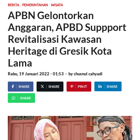
/
/
BERITA
PEMERINTAHAN
WISATA
APBN Gelontorkan
Anggaran, APBD Suppport
Revitalisasi Kawasan
Heritage di Gresik Kota
Lama
Rabu, 19 Januari 2022 - 01:53
-
by
chusnul cahyadi
SHARE
SHARE
PIN IT
SHARE
SHARE