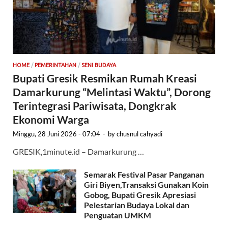
HOME
/
PEMERINTAHAN
/
SENI BUDAYA
Bupati Gresik Resmikan Rumah Kreasi
Damarkurung “Melintasi Waktu”, Dorong
Terintegrasi Pariwisata, Dongkrak
Ekonomi Warga
Minggu, 28 Juni 2026 - 07:04
-
by
chusnul cahyadi
GRESIK,1minute.id – Damarkurung …
Semarak Festival Pasar Panganan
Giri Biyen,Transaksi Gunakan Koin
Gobog, Bupati Gresik Apresiasi
Pelestarian Budaya Lokal dan
Penguatan UMKM