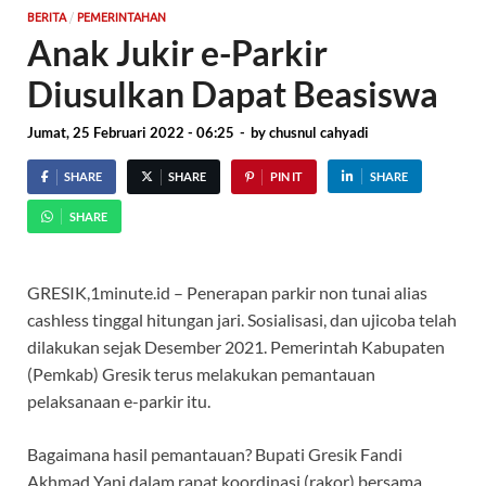
/
BERITA
PEMERINTAHAN
Anak Jukir e-Parkir
Diusulkan Dapat Beasiswa
Jumat, 25 Februari 2022 - 06:25
-
by
chusnul cahyadi
SHARE
SHARE
PIN IT
SHARE
SHARE
GRESIK,1minute.id – Penerapan parkir non tunai alias
cashless tinggal hitungan jari. Sosialisasi, dan ujicoba telah
dilakukan sejak Desember 2021. Pemerintah Kabupaten
(Pemkab) Gresik terus melakukan pemantauan
pelaksanaan e-parkir itu.
Bagaimana hasil pemantauan? Bupati Gresik Fandi
Akhmad Yani dalam rapat koordinasi (rakor) bersama