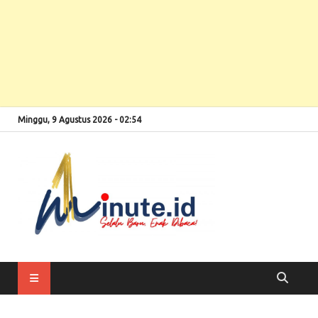
Minggu, 9 Agustus 2026 - 02:54
Selalu Baru, Enak
1minute
Dibaca!