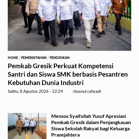
HOME
/
PEMERINTAHAN
/
PENDIDIKAN
Pemkab Gresik Perkuat Kompetensi
Santri dan Siswa SMK berbasis Pesantren
Kebutuhan Dunia Industri
Sabtu, 8 Agustus 2026 - 22:24
-
by
chusnul cahyadi
GRESIK,1minute.id – Menteri …
Mensos Syaifullah Yusuf Apresiasi
Pemkab Gresik dalam Penjangkauan
Siswa Sekolah Rakyat bagi Keluarga
Prasejahtera