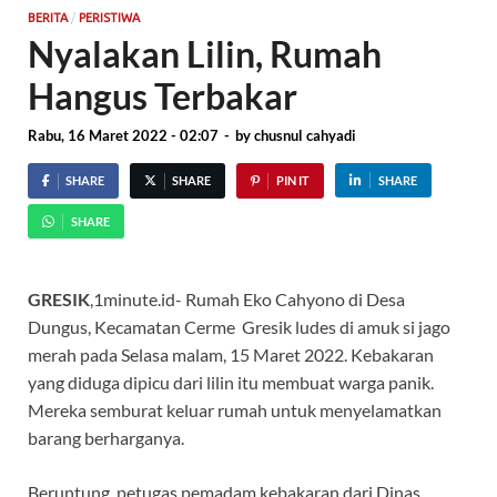
/
BERITA
PERISTIWA
Nyalakan Lilin, Rumah
Hangus Terbakar
Rabu, 16 Maret 2022 - 02:07
-
by
chusnul cahyadi
SHARE
SHARE
PIN IT
SHARE
SHARE
GRESIK
,1minute.id- Rumah Eko Cahyono di Desa
Dungus, Kecamatan Cerme Gresik ludes di amuk si jago
merah pada Selasa malam, 15 Maret 2022. Kebakaran
yang diduga dipicu dari lilin itu membuat warga panik.
Mereka semburat keluar rumah untuk menyelamatkan
barang berharganya.
Beruntung, petugas pemadam kebakaran dari Dinas