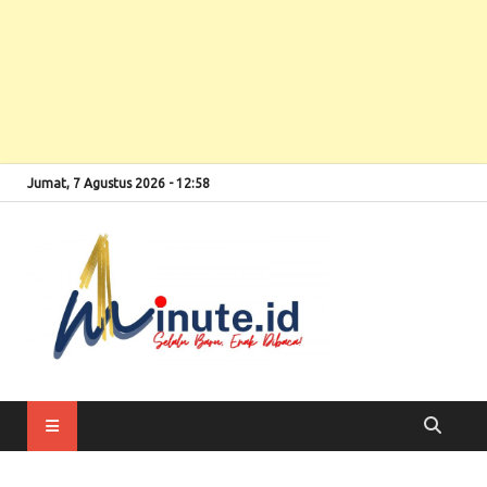
Jumat, 7 Agustus 2026 - 12:58
Selalu Baru, Enak
1minute
Dibaca!