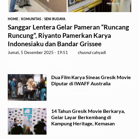
HOME
/
KOMUNITAS
/
SENI BUDAYA
Sanggar Lentera Gelar Pameran “Runcang
Runcung”, Riyanto Pamerkan Karya
Indonesiaku dan Bandar Grissee
Jumat, 5 Desember 2025 - 19:51
-
by
chusnul cahyadi
GRESIK,1minute.id – Sanggar …
Dua Film Karya Sineas Gresik Movie
Diputar di IWAFF Australia
Senin, 29 September 2025 - 18:37
14 Tahun Gresik Movie Berkarya,
Gelar Layar Berkembang di
Kampung Heritage, Kemasan
Selasa, 15 Juli 2025 - 17:49