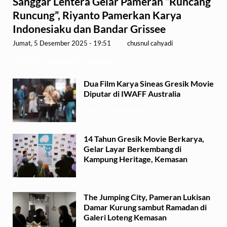
Sanggar Lentera Gelar Pameran “Runcang
Runcung”, Riyanto Pamerkan Karya
Indonesiaku dan Bandar Grissee
Jumat, 5 Desember 2025 - 19:51
-
by
chusnul cahyadi
GRESIK,1minute.id – Sanggar …
Dua Film Karya Sineas Gresik Movie
Diputar di IWAFF Australia
Senin, 29 September 2025 - 18:37
14 Tahun Gresik Movie Berkarya,
Gelar Layar Berkembang di
Kampung Heritage, Kemasan
Selasa, 15 Juli 2025 - 17:49
The Jumping City, Pameran Lukisan
Damar Kurung sambut Ramadan di
Galeri Loteng Kemasan