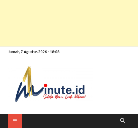
Jumat, 7 Agustus 2026 - 18:08
Selalu Baru, Enak
1minute
Dibaca!