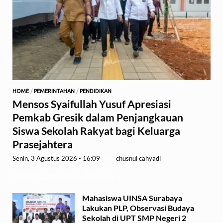
HOME
/
PEMERINTAHAN
/
PENDIDIKAN
Mensos Syaifullah Yusuf Apresiasi
Pemkab Gresik dalam Penjangkauan
Siswa Sekolah Rakyat bagi Keluarga
Prasejahtera
Senin, 3 Agustus 2026 - 16:09
-
by
chusnul cahyadi
GRESIK,1minute.id – Menteri …
Mahasiswa UINSA Surabaya
Lakukan PLP, Observasi Budaya
Sekolah di UPT SMP Negeri 2