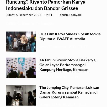
Runcung”, Riyanto Pamerkan Karya
Indonesiaku dan Bandar Grissee
Jumat, 5 Desember 2025 - 19:51
-
by
chusnul cahyadi
GRESIK,1minute.id – Sanggar …
Dua Film Karya Sineas Gresik Movie
Diputar di IWAFF Australia
Senin, 29 September 2025 - 18:37
14 Tahun Gresik Movie Berkarya,
Gelar Layar Berkembang di
Kampung Heritage, Kemasan
Selasa, 15 Juli 2025 - 17:49
The Jumping City, Pameran Lukisan
Damar Kurung sambut Ramadan di
Galeri Loteng Kemasan
Minggu, 23 Februari 2025 - 15:15