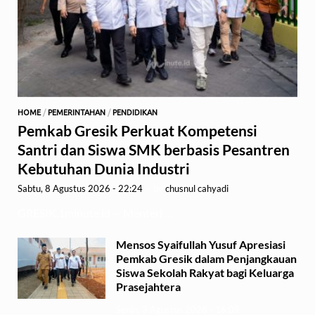
HOME
/
PEMERINTAHAN
/
PENDIDIKAN
Pemkab Gresik Perkuat Kompetensi
Santri dan Siswa SMK berbasis Pesantren
Kebutuhan Dunia Industri
Sabtu, 8 Agustus 2026 - 22:24
-
by
chusnul cahyadi
GRESIK,1minute.id – Menteri …
Mensos Syaifullah Yusuf Apresiasi
Pemkab Gresik dalam Penjangkauan
Siswa Sekolah Rakyat bagi Keluarga
Prasejahtera
Senin, 3 Agustus 2026 - 16:09