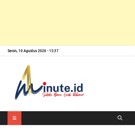
Senin, 10 Agustus 2026 - 15:37
Selalu Baru, Enak
1minute
Dibaca!