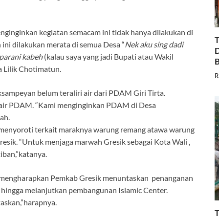
nginginkan kegiatan semacam ini tidak hanya dilakukan di
T
ni dilakukan merata di semua Desa “
Nek aku sing dadi
D
 parani kabeh
(kalau saya yang jadi Bupati atau Wakil
B
 Lilik Chotimatun.
R
ampeyan belum teraliri air dari PDAM Giri Tirta.
iri air PDAM. “Kami menginginkan PDAM di Desa
bah.
ya menyoroti terkait maraknya warung remang atawa warung
resik. “Untuk menjaga marwah Gresik sebagai Kota Wali ,
tiban,”katanya.
ng mengharapkan Pemkab Gresik menuntaskan penanganan
n hingga melanjutkan pembangunan Islamic Center.
taskan,”harapnya.
T