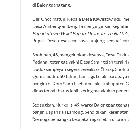
di Balongpanggang.
Lilik Chotimatun, Kepala Desa Kawistowindu, me
Desa Ambeng-ambeng. Ia menginginkan kegiatan i
Bupati utowo Wakil Bupati, Deso-deso bakal tak
Bupati Desa-desa akan saya kunjungi semua,”kata
Shohibah, 48, mengeluhkan desanya, Desa Duduks
Padahal, tetangga yakni Desa Samir telah teral
Duduksampeyan segera terealisasi,”harap Shohi
Qomaruddin, 50 tahun, lain lagi. Lelaki paroba
pangku di Kota Santri-sebutan lain-Kabupaten G
dinas terkait harus lebih sering melakukan pener
Sedangkan, Nurkolis, 49, warga Balongpangga
banjir luapan kali Lamong, pendidikan, kesehata
“Semoga pemangku kebijakan agar lebih di priori