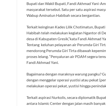
Bupati dan Wakil Bupati, Fandi Akhmad Yani-Ami
masyarakat tersebut. Satu per satu aspirasi mas
Wabup Aminatun Habibah secara bergantian.
Terkait keinginan Kades Lilik Chotimatun, Bupa
Habibah telah melakukan kegiatan Ngantor di Des
desa di Kabupaten Gresik,”kata Fandi Akhmad Ya
Tentang keluhan pelayanan air Perumda Giri Tirt
mendorong Perumda Giri Tirta dibawah kepemim
proses lelang. “Penyaluran air PDAM segera terea
Fandi Akhmad Yani.
Bagaimana dengan maraknya warung pangku? Gus
dengan menggelar operasi yustisi atau pekat (pe
melakukan operasi pekat, yustisi hingga penind
Terkait aspirasi Nurkolis, secara diplomatik Bup
antara Islamic Center dengan jalan masih banyak