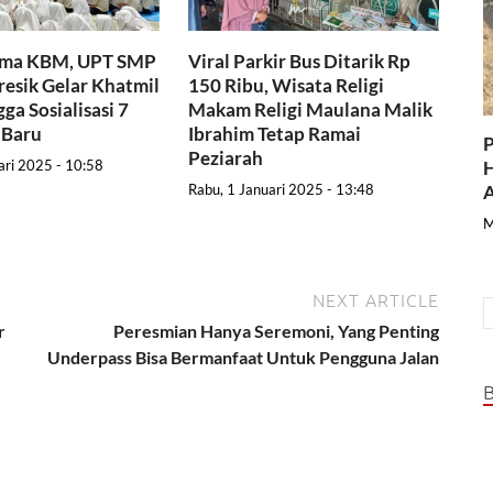
ama KBM, UPT SMP
Viral Parkir Bus Ditarik Rp
resik Gelar Khatmil
150 Ribu, Wisata Religi
ga Sosialisasi 7
Makam Religi Maulana Malik
 Baru
Ibrahim Tetap Ramai
P
Peziarah
H
ari 2025 - 10:58
A
Rabu, 1 Januari 2025 - 13:48
M
NEXT ARTICLE
r
Peresmian Hanya Seremoni, Yang Penting
Underpass Bisa Bermanfaat Untuk Pengguna Jalan