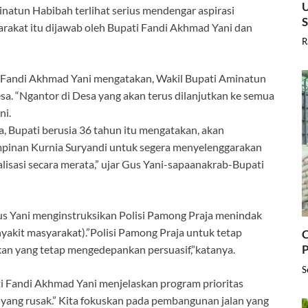
U
natun Habibah terlihat serius mendengar aspirasi
yarakat itu dijawab oleh Bupati Fandi Akhmad Yani dan
R
ti Fandi Akhmad Yani mengatakan, Wakil Bupati Aminatun
a. “Ngantor di Desa yang akan terus dilanjutkan ke semua
ni.
a, Bupati berusia 36 tahun itu mengatakan, akan
pinan Kurnia Suryandi untuk segera menyelenggarakan
lisasi secara merata,” ujar Gus Yani-sapaanakrab-Bupati
 Yani menginstruksikan Polisi Pamong Praja menindak
nyakit masyarakat).”Polisi Pamong Praja untuk tetap
C
P
akan yang tetap mengedepankan persuasif,”katanya.
S
ati Fandi Akhmad Yani menjelaskan program prioritas
 yang rusak.” Kita fokuskan pada pembangunan jalan yang