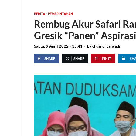
/
BERITA
PEMERINTAHAN
Rembug Akur Safari R
Gresik “Panen” Aspira
Sabtu, 9 April 2022 - 15:41
-
by
chusnul cahyadi
SHARE
SHARE
PIN IT
SH