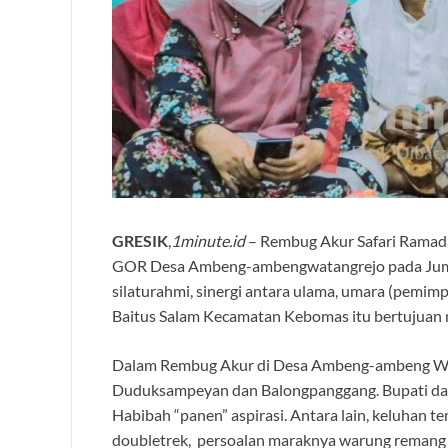
GRESIK
,
1minute.id
– Rembug Akur Safari Ramad
GOR Desa Ambeng-ambengwatangrejo pada Jumat
silaturahmi, sinergi antara ulama, umara (pemimpi
Baitus Salam Kecamatan Kebomas itu bertujuan 
Dalam Rembug Akur di Desa Ambeng-ambeng Watan
Duduksampeyan dan Balongpanggang. Bupati dan
Habibah “panen” aspirasi. Antara lain, keluhan te
doubletrek, persoalan maraknya warung remang