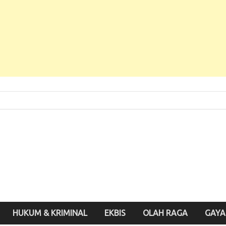
 Baru, Enak Dibaca!
inute.id
HUKUM & KRIMINAL
EKBIS
OLAH RAGA
GAYA