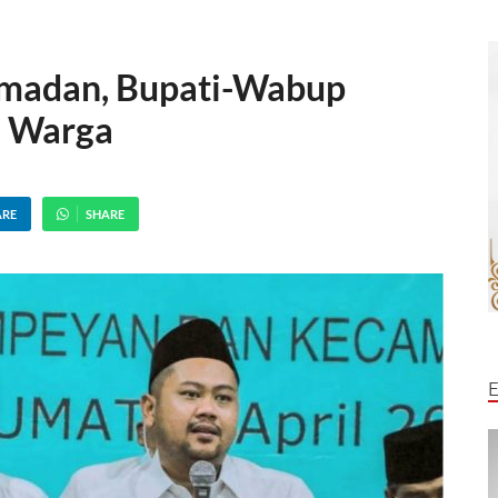
amadan, Bupati-Wabup
si Warga
ARE
SHARE