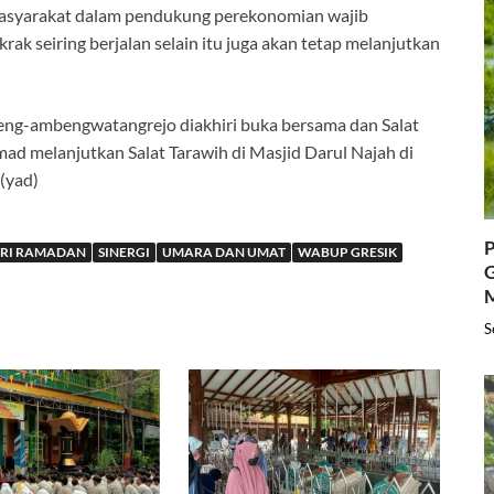
masyarakat dalam pendukung perekonomian wajib
rak seiring berjalan selain itu juga akan tetap melanjutkan
g-ambengwatangrejo diakhiri buka bersama dan Salat
mad melanjutkan Salat Tarawih di Masjid Darul Najah di
(yad)
P
ARI RAMADAN
SINERGI
UMARA DAN UMAT
WABUP GRESIK
G
S