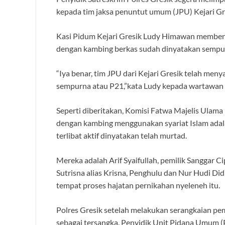
kepada tim jaksa penuntut umum (JPU) Kejari Gr
Kasi Pidum Kejari Gresik Ludy Himawan memben
dengan kambing berkas sudah dinyatakan sempur
“Iya benar, tim JPU dari Kejari Gresik telah me
sempurna atau P21,”kata Ludy kepada wartawan 
Seperti diberitakan, Komisi Fatwa Majelis Ulam
dengan kambing menggunakan syariat Islam ada
terlibat aktif dinyatakan telah murtad.
Mereka adalah Arif Syaifullah, pemilik Sanggar Ci
Sutrisna alias Krisna, Penghulu dan Nur Hudi Di
tempat proses hajatan pernikahan nyeleneh itu.
Polres Gresik setelah melakukan serangkaian p
sebagai tersangka. Penyidik Unit Pidana Umum 