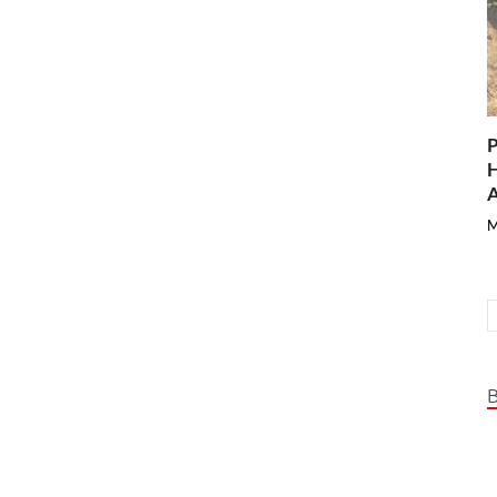
P
H
A
M