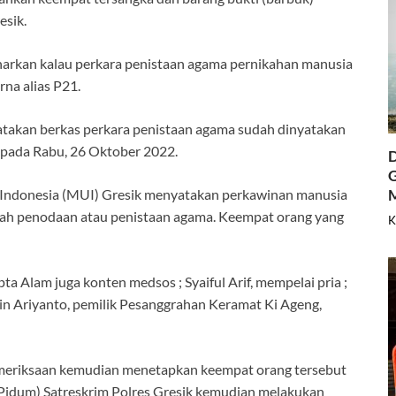
esik.
arkan kalau perkara penistaan agama pernikahan manusia
na alias P21.
nyatakan berkas perkara penistaan agama sudah dinyatakan
pada Rabu, 26 Oktober 2022.
D
G
a Indonesia (MUI) Gresik menyatakan perkawinan manusia
lah penodaan atau penistaan agama. Keempat orang yang
K
pta Alam juga konten medsos ; Syaiful Arif, mempelai pria ;
din Ariyanto, pemilik Pesanggrahan Keramat Ki Ageng,
emeriksaan kemudian menetapkan keempat orang tersebut
(Pidum) Satreskrim Polres Gresik kemudian melakukan