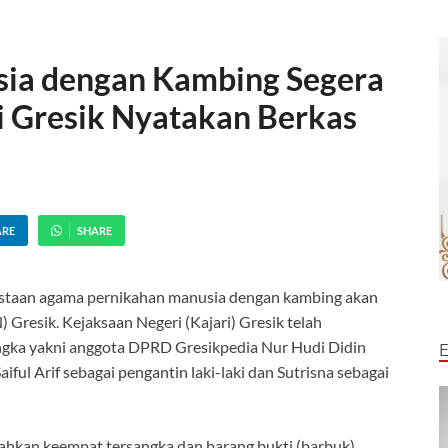
sia dengan Kambing Segera
i Gresik Nyatakan Berkas
ARE
SHARE
nistaan agama pernikahan manusia dengan kambing akan
) Gresik. Kejaksaan Negeri (Kajari) Gresik telah
ngka yakni anggota DPRD Gresikpedia Nur Hudi Didin
Saiful Arif sebagai pengantin laki-laki dan Sutrisna sebagai
pahkan keempat tersangka dan barang bukti (barbuk)