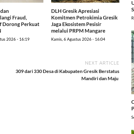
U
 dan
DLH Gresik Apresiasi
angi Fraud,
Komitmen Petrokimia Gresik
R
f Dorong Perkuat
Jaga Ekosistem Pesisir
N
melalui PRPM Mangare
tus 2026 - 16:19
Kamis, 6 Agustus 2026 - 16:04
NEXT ARTICLE
309 dari 330 Desa di Kabupaten Gresik Berstatus
Mandiri dan Maju
C
P
S