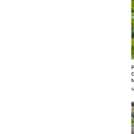
P
G
S