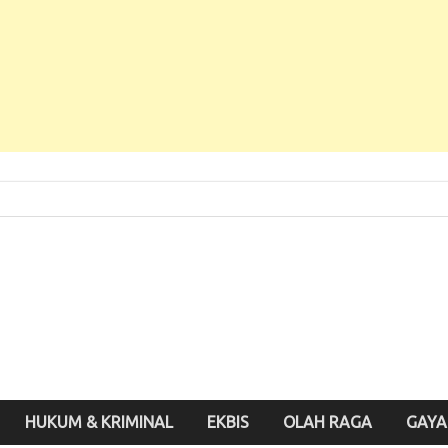
 Baru, Enak Dibaca!
inute.id
HUKUM & KRIMINAL
EKBIS
OLAH RAGA
GAYA