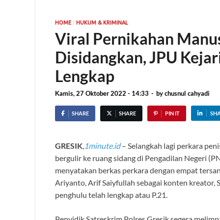
/
HOME
HUKUM & KRIMINAL
Viral Pernikahan Manu
Disidangkan, JPU Kejar
Lengkap
Kamis, 27 Oktober 2022 - 14:33
-
by
chusnul cahyadi
SHARE
SHARE
PIN IT
SH
GRESIK
,
1minute.id
– Selangkah lagi perkara pe
bergulir ke ruang sidang di Pengadilan Negeri (PN
menyatakan berkas perkara dengan empat tersa
Ariyanto, Arif Saiyfullah sebagai konten kreator, 
penghulu telah lengkap atau P.21.
Penyidik Satreskrim Polres Gresik segera melim