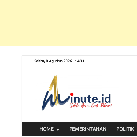
Sabtu, 8 Agustus 2026 - 14:33
Selalu
1m
HOME
PEMERINTAHAN
POLITIK