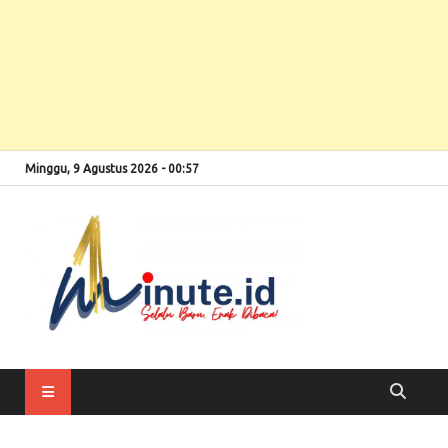
Minggu, 9 Agustus 2026 - 00:57
Selalu Baru, Enak
1minute
Dibaca!