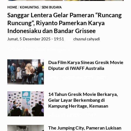
HOME
/
KOMUNITAS
/
SENI BUDAYA
Sanggar Lentera Gelar Pameran “Runcang
Runcung”, Riyanto Pamerkan Karya
Indonesiaku dan Bandar Grissee
Jumat, 5 Desember 2025 - 19:51
-
by
chusnul cahyadi
GRESIK,1minute.id – Sanggar …
Dua Film Karya Sineas Gresik Movie
Diputar di IWAFF Australia
Senin, 29 September 2025 - 18:37
14 Tahun Gresik Movie Berkarya,
Gelar Layar Berkembang di
Kampung Heritage, Kemasan
Selasa, 15 Juli 2025 - 17:49
The Jumping City, Pameran Lukisan