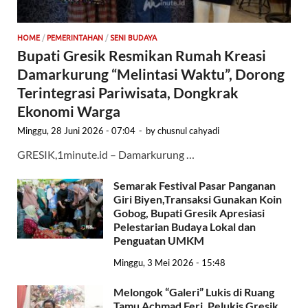
HOME
/
PEMERINTAHAN
/
SENI BUDAYA
Bupati Gresik Resmikan Rumah Kreasi
Damarkurung “Melintasi Waktu”, Dorong
Terintegrasi Pariwisata, Dongkrak
Ekonomi Warga
Minggu, 28 Juni 2026 - 07:04
-
by
chusnul cahyadi
GRESIK,1minute.id – Damarkurung …
Semarak Festival Pasar Panganan
Giri Biyen,Transaksi Gunakan Koin
Gobog, Bupati Gresik Apresiasi
Pelestarian Budaya Lokal dan
Penguatan UMKM
Minggu, 3 Mei 2026 - 15:48
Melongok “Galeri” Lukis di Ruang
Tamu Achmad Feri, Pelukis Gresik