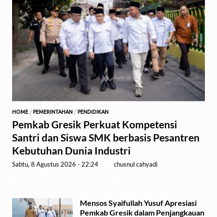
HOME
/
PEMERINTAHAN
/
PENDIDIKAN
Pemkab Gresik Perkuat Kompetensi
Santri dan Siswa SMK berbasis Pesantren
Kebutuhan Dunia Industri
Sabtu, 8 Agustus 2026 - 22:24
-
by
chusnul cahyadi
GRESIK,1minute.id – Menteri …
Mensos Syaifullah Yusuf Apresiasi
Pemkab Gresik dalam Penjangkauan