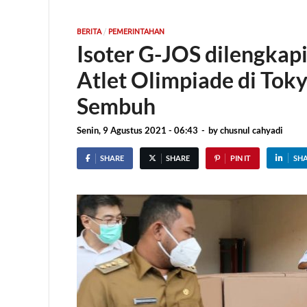
/
BERITA
PEMERINTAHAN
Isoter G-JOS dilengkap
Atlet Olimpiade di Toky
Sembuh
Senin, 9 Agustus 2021 - 06:43
-
by
chusnul cahyadi
SHARE
SHARE
PIN IT
SH