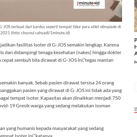
S terbuat dari kardus seperti tempat tidur para atlet olimpiade di
2021 (foto: chusnul cahyadi/1minute.id)
P
jadikan fasilitas Isoter di G-JOS semakin lengkap. Karena
H
is dan didampingi tenaga kesehatan (nakes) hingga dokter
A
bih cepat sembuh bila dirawat di G-JOS ini,”tegas mantan
M
S semakin banyak. Sebab pasien dirawat tersisa 24 orang
banggakan pasien yang dirawat di G-JOS ini tidak ada yang
agai tempat Isoter. Kapasitas akan dinaikkan menjadi 750
Covid-19 Gresik warga yang sedang melakukan isoman
atan yang humanis kepada masyarakat yang sedang
empat Isoter ini,”katanya.