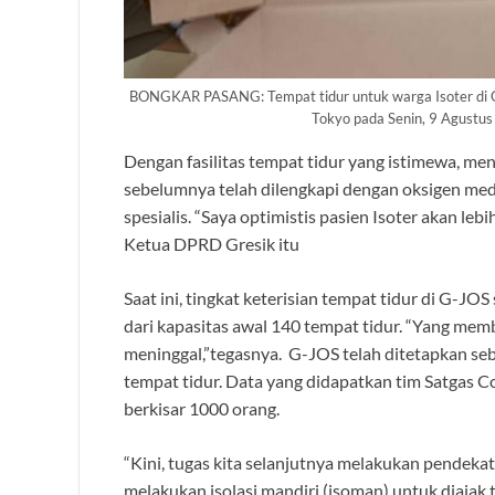
BONGKAR PASANG: Tempat tidur untuk warga Isoter di G-JO
Tokyo pada Senin, 9 Agustus 
Dengan fasilitas tempat tidur yang istimewa, men
sebelumnya telah dilengkapi dengan oksigen med
spesialis. “Saya optimistis pasien Isoter akan le
Ketua DPRD Gresik itu
Saat ini, tingkat keterisian tempat tidur di G-JO
dari kapasitas awal 140 tempat tidur. “Yang mem
meninggal,”tegasnya. G-JOS telah ditetapkan seb
tempat tidur. Data yang didapatkan tim Satgas 
berkisar 1000 orang.
“Kini, tugas kita selanjutnya melakukan pendek
melakukan isolasi mandiri (isoman) untuk diajak t