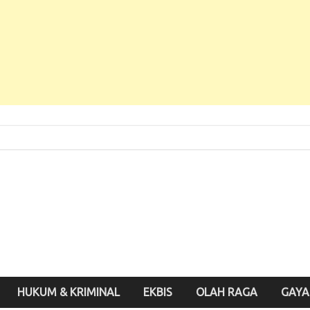
 Baru, Enak Dibaca!
inute.id
HUKUM & KRIMINAL
EKBIS
OLAH RAGA
GAYA