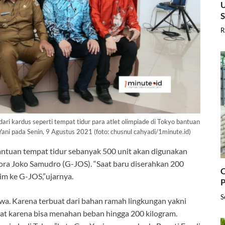
U
R
ari kardus seperti tempat tidur para atlet olimpiade di Tokyo bantuan
ani pada Senin, 9 Agustus 2021 (foto: chusnul cahyadi/1minute.id)
ntuan tempat tidur sebanyak 500 unit akan digunakan
elora Joko Samudro (G-JOS). “Saat baru diserahkan 200
C
rim ke G-JOS,”ujarnya.
P
S
ewa. Karena terbuat dari bahan ramah lingkungan yakni
uat karena bisa menahan beban hingga 200 kilogram.