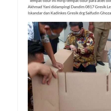
“Tempat tidur ini mirip tempat tidur para atlet 
Akhmad Yani didampingi Dandim 0817 Gresik Letk
Iskandar dan Kadinkes Gresik drg Saifudin Ghozal