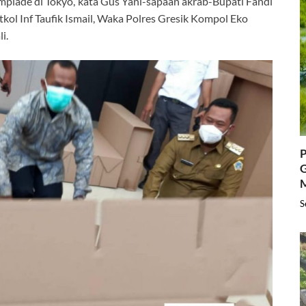
olimpiade di Tokyo,”kata Gus Yani-sapaan akrab-Bupati Fandi
ol Inf Taufik Ismail, Waka Polres Gresik Kompol Eko
i.
P
G
S