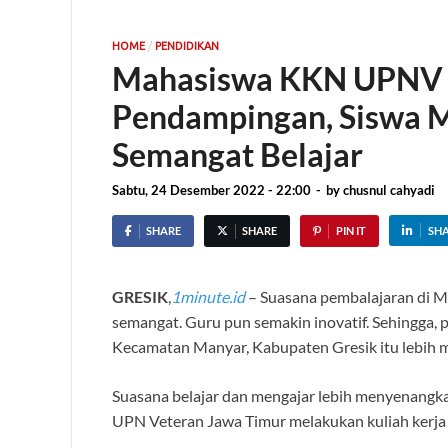
/
HOME
PENDIDIKAN
Mahasiswa KKN UPNV 
Pendampingan, Siswa MI
Semangat Belajar
Sabtu, 24 Desember 2022 - 22:00
-
by
chusnul cahyadi
SHARE
SHARE
PIN IT
SH
GRESIK
,
1minute.id
– Suasana pembalajaran di Ma
semangat. Guru pun semakin inovatif. Sehingga, 
Kecamatan Manyar, Kabupaten Gresik itu lebih m
Suasana belajar dan mengajar lebih menyenangkan
UPN Veteran Jawa Timur melakukan kuliah kerja 