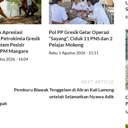
U
R
 Apresiasi
Pol PP Gresik Gelar Operasi
Petrokimia Gresik
“Sayang”, Ciduk 11 PNS dan 2
stem Pesisir
Pelajar Mokong
PRPM Mangare
Rabu, 5 Agustus 2026 - 21:11
tus 2026 - 16:04
NEXT ARTICLE
Pemburu Biawak Tenggelam di Aliran Kali Lamong
setelah Selamatkan Nyawa Adik
C
ipah
P
S