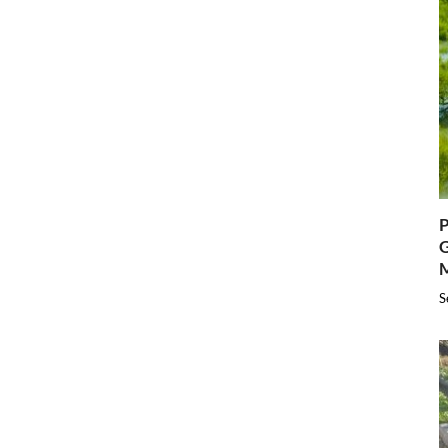
P
G
S