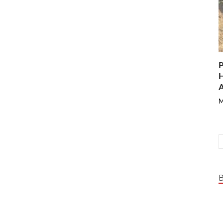
P
H
A
M