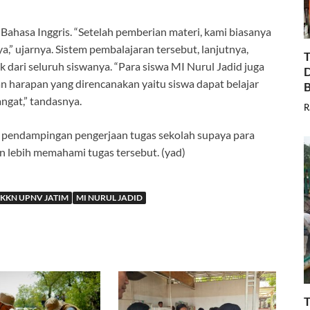
Bahasa Inggris. “Setelah pemberian materi, kami biasanya
a,” ujarnya. Sistem pembalajaran tersebut, lanjutnya,
T
 dari seluruh siswanya. “Para siswa MI Nurul Jadid juga
D
n harapan yang direncanakan yaitu siswa dapat belajar
B
ngat,” tandasnya.
R
an pendampingan pengerjaan tugas sekolah supaya para
 lebih memahami tugas tersebut. (yad)
KKN UPNV JATIM
MI NURUL JADID
T