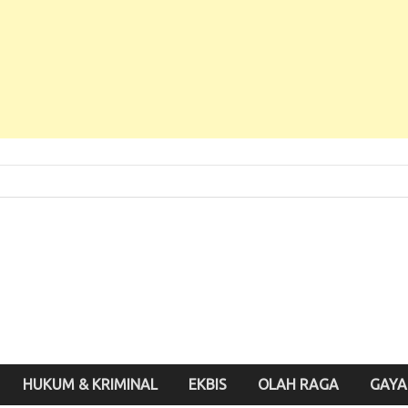
 Baru, Enak Dibaca!
inute.id
HUKUM & KRIMINAL
EKBIS
OLAH RAGA
GAYA