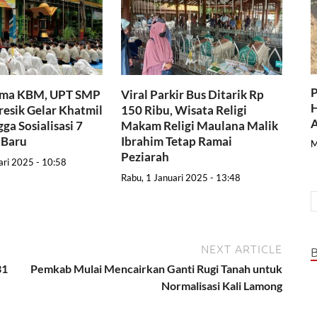
P
ama KBM, UPT SMP
Viral Parkir Bus Ditarik Rp
H
resik Gelar Khatmil
150 Ribu, Wisata Religi
A
ga Sosialisasi 7
Makam Religi Maulana Malik
 Baru
Ibrahim Tetap Ramai
M
Peziarah
ari 2025 - 10:58
Rabu, 1 Januari 2025 - 13:48
NEXT ARTICLE
31
Pemkab Mulai Mencairkan Ganti Rugi Tanah untuk
Normalisasi Kali Lamong