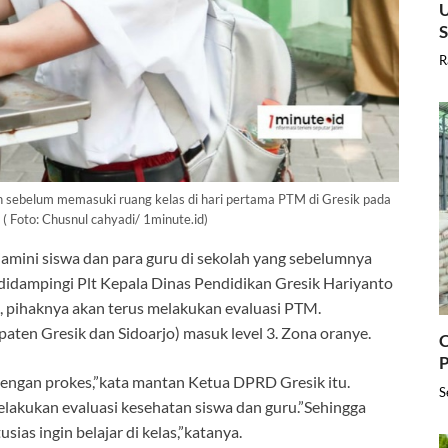
U
R
ebelum memasuki ruang kelas di hari pertama PTM di Gresik pada
( Foto: Chusnul cahyadi/ 1minute.id)
iamini siswa dan para guru di sekolah yang sebelumnya
didampingi Plt Kepala Dinas Pendidikan Gresik Hariyanto
 pihaknya akan terus melakukan evaluasi PTM.
ten Gresik dan Sidoarjo) masuk level 3. Zona oranye.
C
P
 dengan prokes,”kata mantan Ketua DPRD Gresik itu.
S
lakukan evaluasi kesehatan siswa dan guru.”Sehingga
ias ingin belajar di kelas,”katanya.