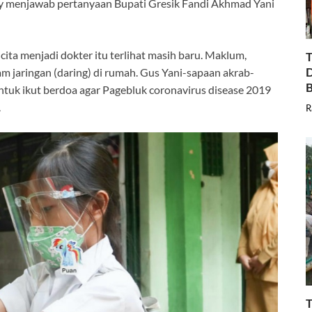
y menjawab pertanyaan Bupati Gresik Fandi Akhmad Yani
ita menjadi dokter itu terlihat masih baru. Maklum,
T
D
am jaringan (daring) di rumah. Gus Yani-sapaan akrab-
B
tuk ikut berdoa agar Pagebluk coronavirus disease 2019
.
R
T