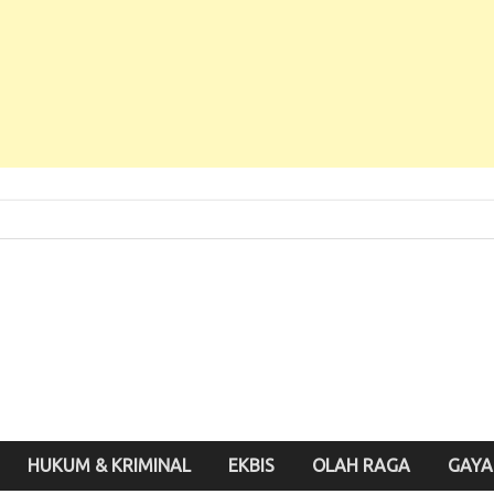
 Baru, Enak Dibaca!
inute.id
HUKUM & KRIMINAL
EKBIS
OLAH RAGA
GAYA