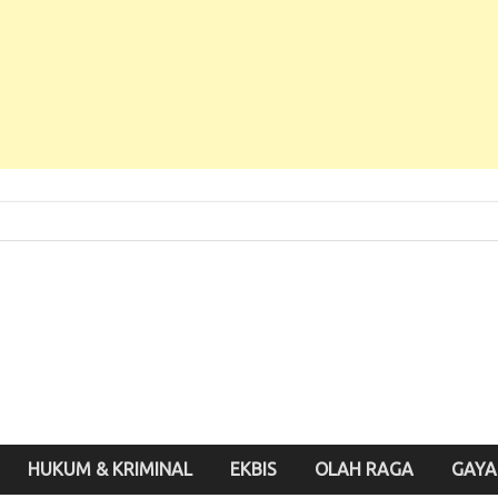
 Baru, Enak Dibaca!
inute.id
HUKUM & KRIMINAL
EKBIS
OLAH RAGA
GAYA