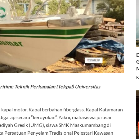
D
G
K
ime Teknik Perkapalan (Tekpal) Universitas
pal motor. Kapal berbahan fiberglass. Kapal Katamaran
 digarap secara “keroyokan”. Yakni, mahasiswa jurusan
madiyah Gresik (UMG), siswa SMK Maskumambang di
 Persatuan Penyelam Tradisional Pelestari Kawasan