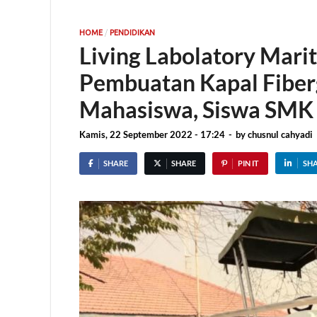
/
HOME
PENDIDIKAN
Living Labolatory Mar
Pembuatan Kapal Fiber
Mahasiswa, Siswa SMK
Kamis, 22 September 2022 - 17:24
-
by
chusnul cahyadi
SHARE
SHARE
PIN IT
SH