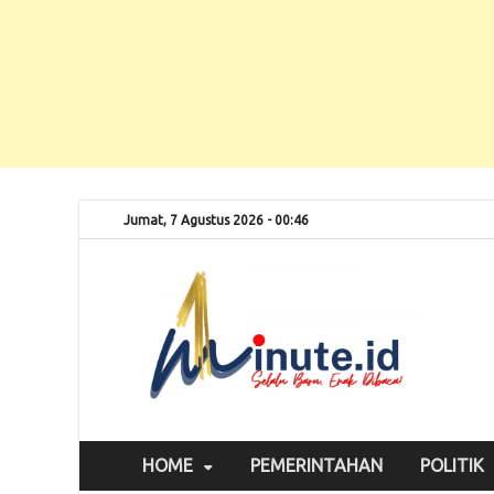
Jumat, 7 Agustus 2026 - 00:46
Selalu
1m
HOME
PEMERINTAHAN
POLITIK