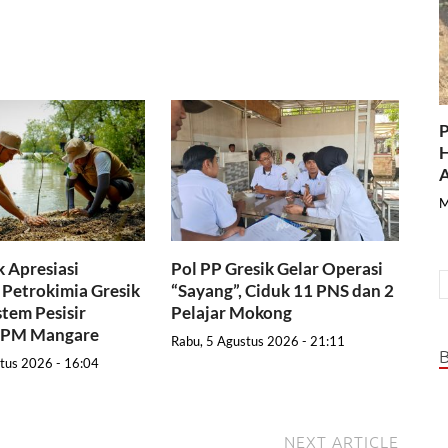
P
H
A
M
 Apresiasi
Pol PP Gresik Gelar Operasi
Petrokimia Gresik
“Sayang”, Ciduk 11 PNS dan 2
stem Pesisir
Pelajar Mokong
PRPM Mangare
Rabu, 5 Agustus 2026 - 21:11
tus 2026 - 16:04
NEXT ARTICLE