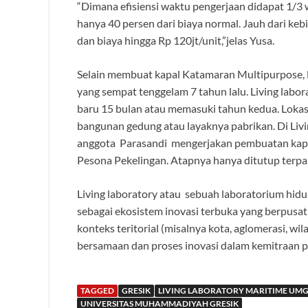
“Dimana efisiensi waktu pengerjaan didapat 1/3
hanya 40 persen dari biaya normal. Jauh dari keb
dan biaya hingga Rp 120jt/unit,”jelas Yusa.
Selain membuat kapal Katamaran Multipurpose, l
yang sempat tenggelam 7 tahun lalu. Living labor
baru 15 bulan atau memasuki tahun kedua. Lokasi
bangunan gedung atau layaknya pabrikan. Di Livi
anggota Parasandi mengerjakan pembuatan kapal
Pesona Pekelingan. Atapnya hanya ditutup terpal
Living laboratory atau sebuah laboratorium hidup
sebagai ekosistem inovasi terbuka yang berpusat
konteks teritorial (misalnya kota, aglomerasi, w
bersamaan dan proses inovasi dalam kemitraan p
TAGGED
GRESIK
LIVING LABORATORY MARITIME UM
UNIVERSITAS MUHAMMADIYAH GRESIK