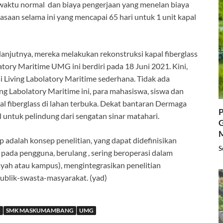
 waktu normal dan biaya pengerjaan yang menelan biaya
iasaan selama ini yang mencapai 65 hari untuk 1 unit kapal
anjutnya, mereka melakukan rekonstruksi kapal fiberglass
atory Maritime UMG ini berdiri pada 18 Juni 2021. Kini,
 Living Labolatory Maritime sederhana. Tidak ada
ng Labolatory Maritime ini, para mahasiswa, siswa dan
 fiberglass di lahan terbuka. Dekat bantaran Dermaga
P
 untuk pelindung dari sengatan sinar matahari.
G
 adalah konsep penelitian, yang dapat didefinisikan
S
 pada pengguna, berulang , sering beroperasi dalam
ilayah atau kampus), mengintegrasikan penelitian
ublik-swasta-masyarakat. (yad)
G
SMK MASKUMAMBANG
UMG