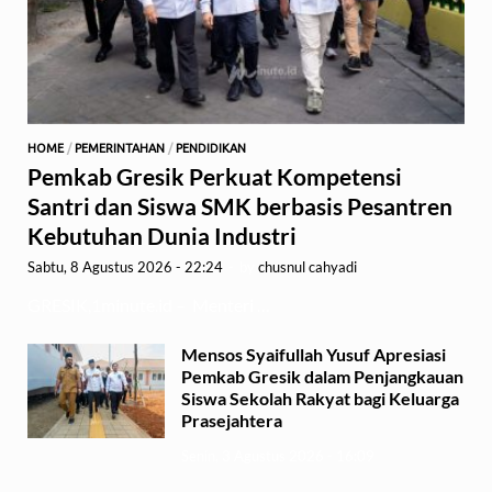
HOME
/
PEMERINTAHAN
/
PENDIDIKAN
Pemkab Gresik Perkuat Kompetensi
Santri dan Siswa SMK berbasis Pesantren
Kebutuhan Dunia Industri
Sabtu, 8 Agustus 2026 - 22:24
-
by
chusnul cahyadi
GRESIK,1minute.id – Menteri …
Mensos Syaifullah Yusuf Apresiasi
Pemkab Gresik dalam Penjangkauan
Siswa Sekolah Rakyat bagi Keluarga
Prasejahtera
Senin, 3 Agustus 2026 - 16:09