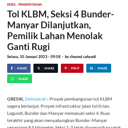
/
EKBIS
PEMERINTAHAN
Tol KLBM, Seksi 4 Bunder-
Manyar Dilanjutkan,
Pemilik Lahan Menolak
Ganti Rugi
Selasa, 10 Januari 2023 - 09:58
-
by
chusnul cahyadi
SHARE
SHARE
PIN IT
SHARE
SHARE
GRESIK
,
1minute.id
– Proyek pembangunan tol KLBM
segera berlanjut. Proyek infrastruktur jalan tol Krian,
Legundi, Bunder dan Manyar memasuki seksi 4. Ruas
terakhir yang akan menyabungkan Bunder-Manyar
sepanjang 9,4 kilometer. Seksi 1-3 telah dioperasikan sejak