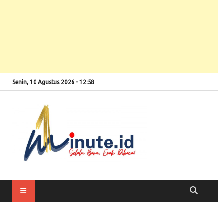
Senin, 10 Agustus 2026 - 12:58
Selalu Baru, Enak
1minute
Dibaca!