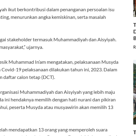
ah ikut berkontribusi dalam penanganan persoalan isu
nting, menurunkan angka kemiskinan, serta masalah
T
D
B
bagai stakeholder termasuk Muhammadiyah dan Aisyiyah.
asyarakat,” ujarnya.
R
sik Muhammad In’am mengatakan, pelaksanaan Musyda
 Covid-19 pelaksanaan dilakukan tahun ini, 2023. Dalam
 daftar calon tetap (DCT).
ganisasi Muhammadiyah dan Aisyiyah yang lebih maju
a ini hendaknya memilih dengan hati nurani dan pikiran
etahui, peserta Musyda atau musyawirin akan memilih 13
telah mendapatkan 13 orang yang memperoleh suara
T