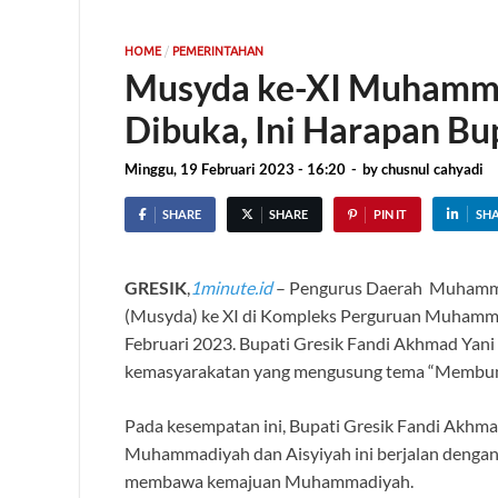
/
HOME
PEMERINTAHAN
Musyda ke-XI Muhamma
Dibuka, Ini Harapan Bup
Minggu, 19 Februari 2023 - 16:20
-
by
chusnul cahyadi
SHARE
SHARE
PIN IT
SH
GRESIK
,
1minute.id
– Pengurus Daerah Muhamma
(Musyda) ke XI di Kompleks Perguruan Muhamma
Februari 2023. Bupati Gresik Fandi Akhmad Yani 
kemasyarakatan yang mengusung tema “Membumi
Pada kesempatan ini, Bupati Gresik Fandi Akhm
Muhammadiyah dan Aisyiyah ini berjalan dengan
membawa kemajuan Muhammadiyah.