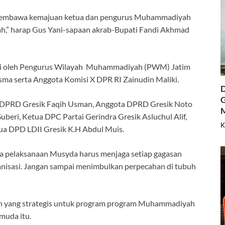
 membawa kemajuan ketua dan pengurus Muhammadiyah
ah,” harap Gus Yani-sapaan akrab-Bupati Fandi Akhmad
ri oleh Pengurus Wilayah Muhammadiyah (PWM) Jatim
sma serta Anggota Komisi X DPR RI Zainudin Maliki.
D
G
a DPRD Gresik Faqih Usman, Anggota DPRD Gresik Noto
eri, Ketua DPC Partai Gerindra Gresik Asluchul Alif,
K
ua DPD LDII Gresik K.H Abdul Muis.
a pelaksanaan Musyda harus menjaga setiap gagasan
anisasi. Jangan sampai menimbulkan perpecahan di tubuh
an yang strategis untuk program program Muhammadiyah
muda itu.