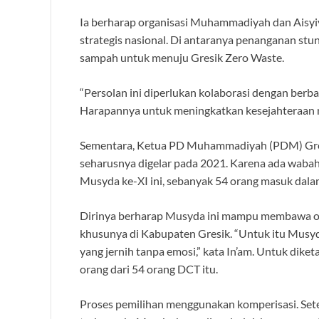
Ia berharap organisasi Muhammadiyah dan Aisyiy
strategis nasional. Di antaranya penanganan stu
sampah untuk menuju Gresik Zero Waste.
“Persolan ini diperlukan kolaborasi dengan ber
Harapannya untuk meningkatkan kesejahteraan m
Sementara, Ketua PD Muhammadiyah (PDM) Gre
seharusnya digelar pada 2021. Karena ada wabah
Musyda ke-XI ini, sebanyak 54 orang masuk dalam
Dirinya berharap Musyda ini mampu membawa or
khusunya di Kabupaten Gresik. “Untuk itu Musyd
yang jernih tanpa emosi,” kata In’am. Untuk dik
orang dari 54 orang DCT itu.
Proses pemilihan menggunakan komperisasi. Se