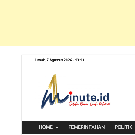
Jumat, 7 Agustus 2026 - 13:13
Selalu
1m
HOME
PEMERINTAHAN
POLITIK