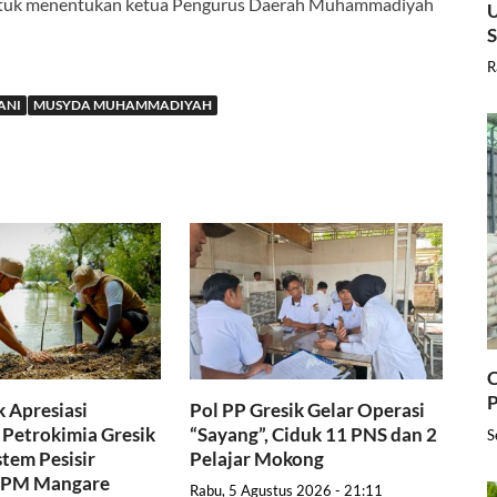
ntuk menentukan ketua Pengurus Daerah Muhammadiyah
U
R
ANI
MUSYDA MUHAMMADIYAH
C
P
 Apresiasi
Pol PP Gresik Gelar Operasi
Petrokimia Gresik
“Sayang”, Ciduk 11 PNS dan 2
S
stem Pesisir
Pelajar Mokong
PRPM Mangare
Rabu, 5 Agustus 2026 - 21:11