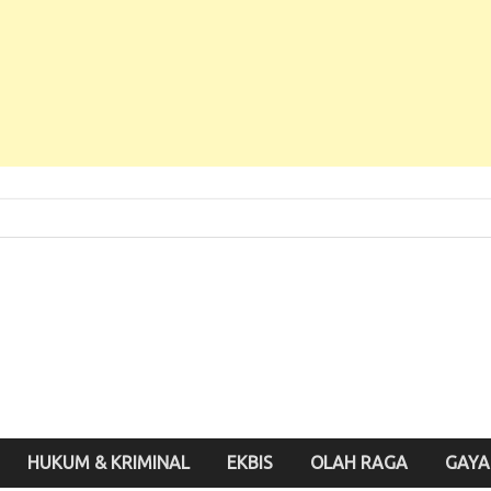
 Baru, Enak Dibaca!
inute.id
HUKUM & KRIMINAL
EKBIS
OLAH RAGA
GAYA