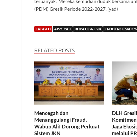
terbanyak. Mereka kemudian duduk bersama u
(PDM) Gresik Periode 2022-2027. (yad)
TAGGED
AISYIYAH
BUPATI GRESIK
FANDI AKHMAD Y
RELATED POSTS
Mencegah dan
DLH Gresik
Menanggulangi Fraud,
Komitmen 
Wabup Alif Dorong Perkuat
Jaga Ekosi
Sistem JKN
melalui 