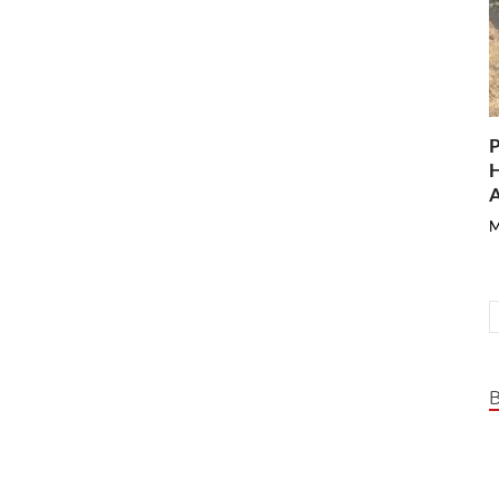
P
H
A
M