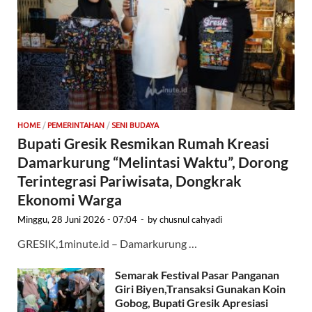
HOME
/
PEMERINTAHAN
/
SENI BUDAYA
Bupati Gresik Resmikan Rumah Kreasi
Damarkurung “Melintasi Waktu”, Dorong
Terintegrasi Pariwisata, Dongkrak
Ekonomi Warga
Minggu, 28 Juni 2026 - 07:04
-
by
chusnul cahyadi
GRESIK,1minute.id – Damarkurung …
Semarak Festival Pasar Panganan
Giri Biyen,Transaksi Gunakan Koin
Gobog, Bupati Gresik Apresiasi