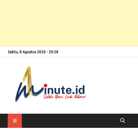
Sabtu, 8 Agustus 2026 - 20:58
Selalu Baru, Enak
1minute
Dibaca!