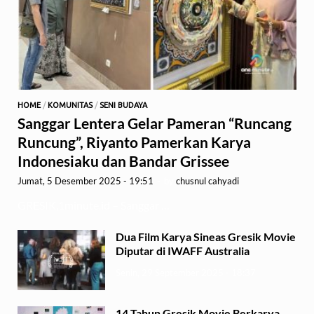
HOME
/
KOMUNITAS
/
SENI BUDAYA
Sanggar Lentera Gelar Pameran “Runcang
Runcung”, Riyanto Pamerkan Karya
Indonesiaku dan Bandar Grissee
Jumat, 5 Desember 2025 - 19:51
-
by
chusnul cahyadi
GRESIK,1minute.id – Sanggar …
Dua Film Karya Sineas Gresik Movie
Diputar di IWAFF Australia
Senin, 29 September 2025 - 18:37
14 Tahun Gresik Movie Berkarya,