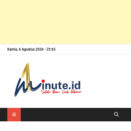
Kamis, 6 Agustus 2026 - 23:05
Selalu Baru, Enak
1minute
Dibaca!