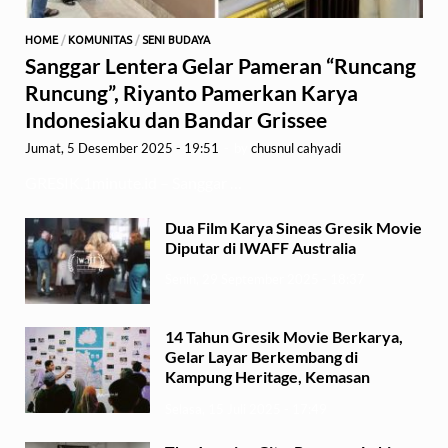
HOME
/
KOMUNITAS
/
SENI BUDAYA
Sanggar Lentera Gelar Pameran “Runcang
Runcung”, Riyanto Pamerkan Karya
Indonesiaku dan Bandar Grissee
Jumat, 5 Desember 2025 - 19:51
-
by
chusnul cahyadi
GRESIK,1minute.id – Sanggar …
Dua Film Karya Sineas Gresik Movie
Diputar di IWAFF Australia
Senin, 29 September 2025 - 18:37
14 Tahun Gresik Movie Berkarya,
Gelar Layar Berkembang di
Kampung Heritage, Kemasan
Selasa, 15 Juli 2025 - 17:49