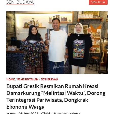
SENI BUDAYA
VIEW ALL
HOME
/
PEMERINTAHAN
/
SENI BUDAYA
Bupati Gresik Resmikan Rumah Kreasi
Damarkurung “Melintasi Waktu”, Dorong
Terintegrasi Pariwisata, Dongkrak
Ekonomi Warga
Minggu, 28 Juni 2026 - 07:04
-
by
chusnul cahyadi