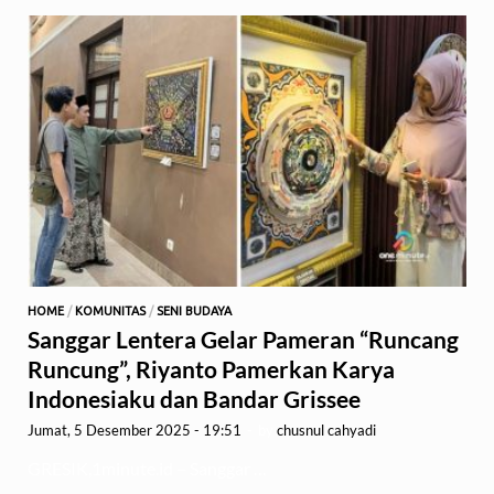
HOME
/
KOMUNITAS
/
SENI BUDAYA
Sanggar Lentera Gelar Pameran “Runcang
Runcung”, Riyanto Pamerkan Karya
Indonesiaku dan Bandar Grissee
Jumat, 5 Desember 2025 - 19:51
-
by
chusnul cahyadi
GRESIK,1minute.id – Sanggar …