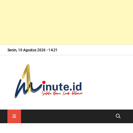
Senin, 10 Agustus 2026 - 14:21
Selalu Baru, Enak
1minute
Dibaca!