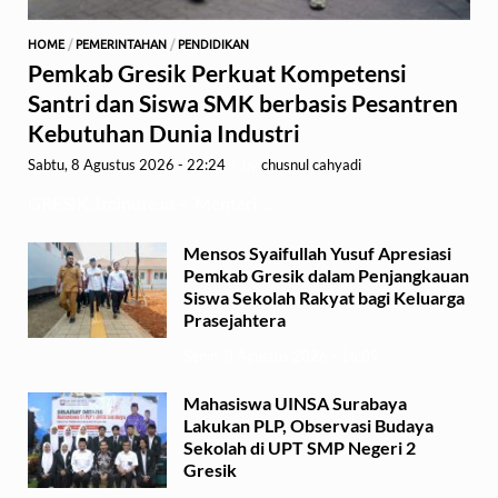
HOME
/
PEMERINTAHAN
/
PENDIDIKAN
Pemkab Gresik Perkuat Kompetensi
Santri dan Siswa SMK berbasis Pesantren
Kebutuhan Dunia Industri
Sabtu, 8 Agustus 2026 - 22:24
-
by
chusnul cahyadi
GRESIK,1minute.id – Menteri …
Mensos Syaifullah Yusuf Apresiasi
Pemkab Gresik dalam Penjangkauan
Siswa Sekolah Rakyat bagi Keluarga
Prasejahtera
Senin, 3 Agustus 2026 - 16:09
Mahasiswa UINSA Surabaya
Lakukan PLP, Observasi Budaya
Sekolah di UPT SMP Negeri 2
Gresik