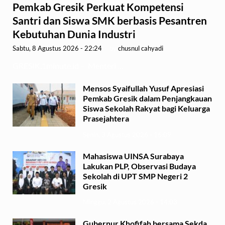
Pemkab Gresik Perkuat Kompetensi
Santri dan Siswa SMK berbasis Pesantren
Kebutuhan Dunia Industri
Sabtu, 8 Agustus 2026 - 22:24
-
by
chusnul cahyadi
GRESIK,1minute.id – Menteri …
Mensos Syaifullah Yusuf Apresiasi
Pemkab Gresik dalam Penjangkauan
Siswa Sekolah Rakyat bagi Keluarga
Prasejahtera
Senin, 3 Agustus 2026 - 16:09
Mahasiswa UINSA Surabaya
Lakukan PLP, Observasi Budaya
Sekolah di UPT SMP Negeri 2
Gresik
Minggu, 2 Agustus 2026 - 14:03
Gubernur Khofifah bersama Sekda