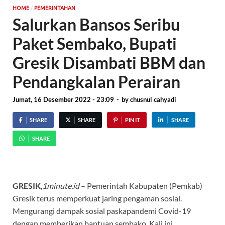
/
HOME
PEMERINTAHAN
Salurkan Bansos Seribu
Paket Sembako, Bupati
Gresik Disambati BBM dan
Pendangkalan Perairan
Jumat, 16 Desember 2022 - 23:09
-
by
chusnul cahyadi
SHARE
SHARE
PIN IT
SHARE
SHARE
GRESIK
,
1minute.id
– Pemerintah Kabupaten (Pemkab)
Gresik terus memperkuat jaring pengaman sosial.
Mengurangi dampak sosial paskapandemi Covid-19
dengan memberikan bantuan sembako. Kali ini,