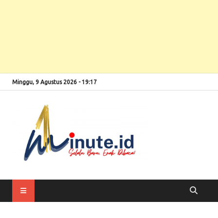
Minggu, 9 Agustus 2026 - 19:17
Selalu Baru, Enak
1minute
Dibaca!