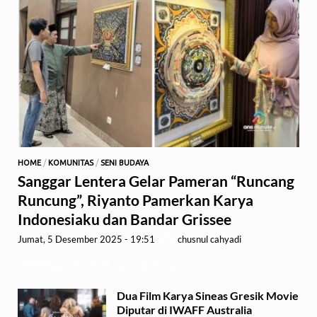
HOME
/
KOMUNITAS
/
SENI BUDAYA
Sanggar Lentera Gelar Pameran “Runcang
Runcung”, Riyanto Pamerkan Karya
Indonesiaku dan Bandar Grissee
Jumat, 5 Desember 2025 - 19:51
-
by
chusnul cahyadi
GRESIK,1minute.id – Sanggar …
Dua Film Karya Sineas Gresik Movie
Diputar di IWAFF Australia