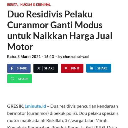
/
BERITA
HUKUM & KRIMINAL
Duo Residivis Pelaku
Curanmor Ganti Modus
untuk Naikkan Harga Jual
Motor
Rabu, 3 Maret 2021 - 16:43
-
by
chusnul cahyadi
SHARE
SHARE
PIN IT
SHARE
SHARE
GRESIK,
1minute.id
– Dua residivis pencurian kendaraan
bermotor (curanmor) dibekuk polisi. Dou pelaku spesialis
motor matik adalah Riskillah, 37, warga Jalan Mirah,
Kompleks Perumahan Pondok Permata Suci (PPS), Desa