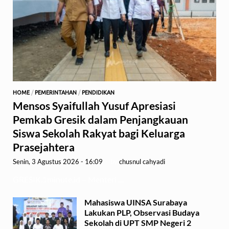
HOME
/
PEMERINTAHAN
/
PENDIDIKAN
Mensos Syaifullah Yusuf Apresiasi
Pemkab Gresik dalam Penjangkauan
Siswa Sekolah Rakyat bagi Keluarga
Prasejahtera
Senin, 3 Agustus 2026 - 16:09
-
by
chusnul cahyadi
GRESIK,1minute.id – Menteri …
Mahasiswa UINSA Surabaya
Lakukan PLP, Observasi Budaya
Sekolah di UPT SMP Negeri 2