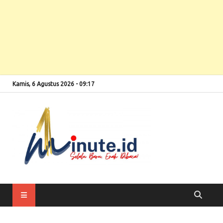
Kamis, 6 Agustus 2026 - 09:17
Selalu Baru, Enak
1minute
Dibaca!