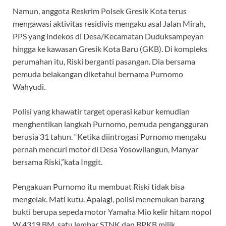
Namun, anggota Reskrim Polsek Gresik Kota terus
mengawasi aktivitas residivis mengaku asal Jalan Mirah,
PPS yang indekos di Desa/Kecamatan Duduksampeyan
hingga ke kawasan Gresik Kota Baru (GKB). Di kompleks
perumahan itu, Riski berganti pasangan. Dia bersama
pemuda belakangan diketahui bernama Purnomo
Wahyudi.
Polisi yang khawatir target operasi kabur kemudian
menghentikan langkah Purnomo, pemuda pengangguran
berusia 31 tahun. “Ketika diintrogasi Purnomo mengaku
pernah mencuri motor di Desa Yosowilangun, Manyar
bersama Riski,”kata Inggit.
Pengakuan Purnomo itu membuat Riski tidak bisa
mengelak. Mati kutu. Apalagi, polisi menemukan barang
bukti berupa sepeda motor Yamaha Mio kelir hitam nopol
W 4319 BM, satu lembar STNK dan BPKB milik