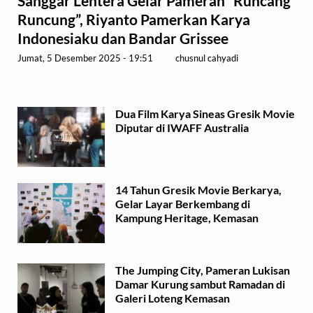
Sanggar Lentera Gelar Pameran “Runcang
Runcung”, Riyanto Pamerkan Karya
Indonesiaku dan Bandar Grissee
Jumat, 5 Desember 2025 - 19:51
-
by
chusnul cahyadi
GRESIK,1minute.id – Sanggar …
Dua Film Karya Sineas Gresik Movie
Diputar di IWAFF Australia
Senin, 29 September 2025 - 18:37
14 Tahun Gresik Movie Berkarya,
Gelar Layar Berkembang di
Kampung Heritage, Kemasan
Selasa, 15 Juli 2025 - 17:49
The Jumping City, Pameran Lukisan
Damar Kurung sambut Ramadan di
Galeri Loteng Kemasan