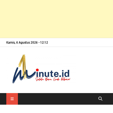
Kamis, 6 Agustus 2026 - 12:12
Selalu Baru, Enak
1minute
Dibaca!