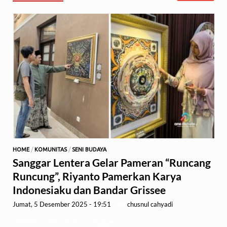
HOME
/
KOMUNITAS
/
SENI BUDAYA
Sanggar Lentera Gelar Pameran “Runcang
Runcung”, Riyanto Pamerkan Karya
Indonesiaku dan Bandar Grissee
Jumat, 5 Desember 2025 - 19:51
-
by
chusnul cahyadi
GRESIK,1minute.id – Sanggar …