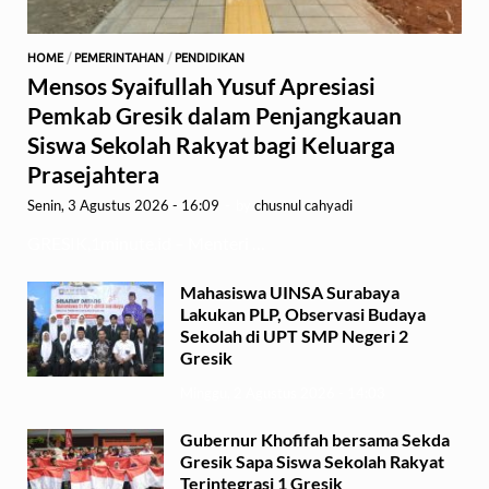
HOME
/
PEMERINTAHAN
/
PENDIDIKAN
Mensos Syaifullah Yusuf Apresiasi
Pemkab Gresik dalam Penjangkauan
Siswa Sekolah Rakyat bagi Keluarga
Prasejahtera
Senin, 3 Agustus 2026 - 16:09
-
by
chusnul cahyadi
GRESIK,1minute.id – Menteri …
Mahasiswa UINSA Surabaya
Lakukan PLP, Observasi Budaya
Sekolah di UPT SMP Negeri 2
Gresik
Minggu, 2 Agustus 2026 - 14:03
Gubernur Khofifah bersama Sekda
Gresik Sapa Siswa Sekolah Rakyat
Terintegrasi 1 Gresik