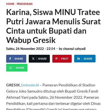
/
HOME
PENDIDIKAN
Karina, Siswa MINU Tratee
Putri Jawara Menulis Surat
Cinta untuk Bupati dan
Wabup Gresik
Sabtu, 26 November 2022 - 22:54
-
by
chusnul cahyadi
SHARE
SHARE
PIN IT
SHARE
SHARE
GRESIK
,
1minute.id
– Pameran Pendidikan di Stadion
Gelora Joko Samudro ditutup oleh Bupati Gresik Fandi
Akhmad Yani pada Sabtu, 26 November 2022. Pameran
Pendidikan, kali pertama dan terbesar digelar oleh Dinas
Pendidikan (Dispendik) Gresik ini berlangsung selama