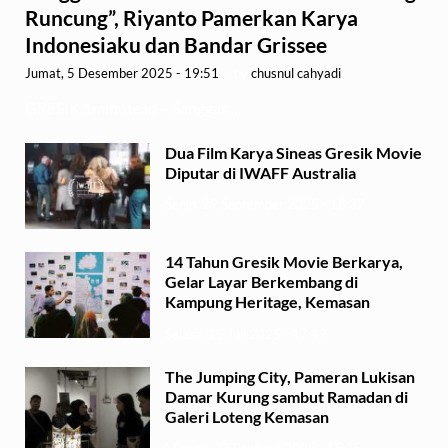
Runcung”, Riyanto Pamerkan Karya
Indonesiaku dan Bandar Grissee
Jumat, 5 Desember 2025 - 19:51
-
by
chusnul cahyadi
GRESIK,1minute.id – Sanggar …
Dua Film Karya Sineas Gresik Movie
Diputar di IWAFF Australia
Senin, 29 September 2025 - 18:37
14 Tahun Gresik Movie Berkarya,
Gelar Layar Berkembang di
Kampung Heritage, Kemasan
Selasa, 15 Juli 2025 - 17:49
The Jumping City, Pameran Lukisan
Damar Kurung sambut Ramadan di
Galeri Loteng Kemasan