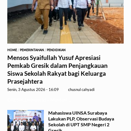
HOME
/
PEMERINTAHAN
/
PENDIDIKAN
Mensos Syaifullah Yusuf Apresiasi
Pemkab Gresik dalam Penjangkauan
Siswa Sekolah Rakyat bagi Keluarga
Prasejahtera
Senin, 3 Agustus 2026 - 16:09
-
by
chusnul cahyadi
GRESIK,1minute.id – Menteri …
Mahasiswa UINSA Surabaya
Lakukan PLP, Observasi Budaya
Sekolah di UPT SMP Negeri 2
Gresik