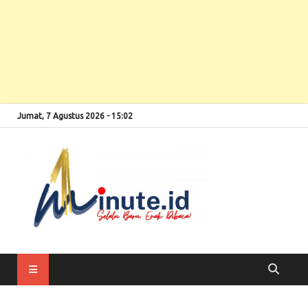
Jumat, 7 Agustus 2026 - 15:02
Selalu Baru, Enak
1minute
Dibaca!